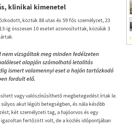
s, klinikai kimenetel
ózkodott, köztük 88 utas és 59 fős személyzet, 23
13-ig összesen 10 esetet azonosítottak, közülük 3
zártak.
t
l nem vizsgáltak meg minden fedélzeten
haláleset alapján számolható letalitás
ddig ismert valamennyi eset a hajón tartózkodó
en fordult elő.
sített vagy valószínűsíthető megbetegedést írtak le.
súlyos akut légúti betegségben, és nála később
zést; két személyzeti tag, a hajóorvos és egy
igazoltan fertőzött volt, de a közlés időpontjában