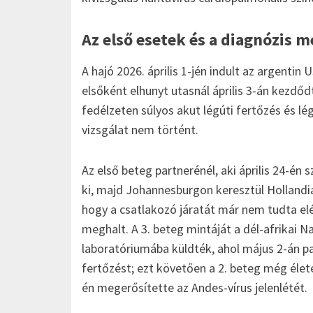
Az első esetek és a diagnózis 
A hajó 2026. április 1-jén indult az argentin
elsőként elhunyt utasnál április 3-án kezdődt
fedélzeten súlyos akut légúti fertőzés és l
vizsgálat nem történt.
Az első beteg partnerénél, aki április 24-én 
ki, majd Johannesburgon keresztül Hollandiáb
hogy a csatlakozó járatát már nem tudta elé
meghalt. A 3. beteg mintáját a dél-afrikai 
laboratóriumába küldték, ahol május 2-án pa
fertőzést; ezt követően a 2. beteg még élet
én megerősítette az Andes-vírus jelenlétét.