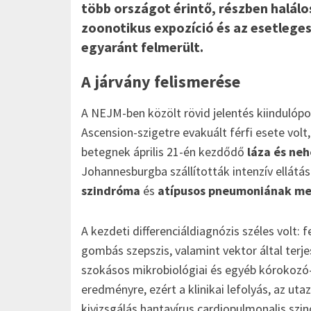
több országot érintő, részben halálo
zoonotikus expozíció és az esetlege
egyaránt felmerült.
A járvány felismerése
A NEJM-ben közölt rövid jelentés kiindulópon
Ascension-szigetre evakuált férfi esete volt
betegnek április 21-én kezdődő
láza és ne
Johannesburgba szállították intenzív ellátás
szindróma
és
atípusos pneumoniának meg
A kezdeti differenciáldiagnózis széles volt:
gombás szepszis, valamint vektor által terje
szokásos mikrobiológiai és egyéb kórokozó
eredményre, ezért a klinikai lefolyás, az ut
kivizsgálás hantavírus cardiopulmonalis szi