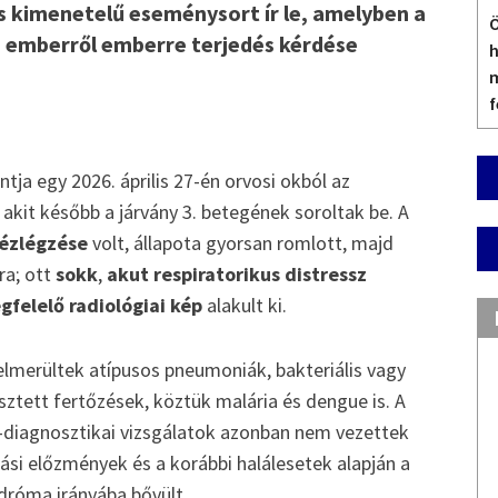
s kimenetelű eseménysort ír le, amelyben a
Ö
s emberről emberre terjedés kérdése
h
m
f
tja egy 2026. április 27-én orvosi okból az
, akit később a járvány 3. betegének soroltak be. A
hézlégzése
volt, állapota gyorsan romlott, majd
ra; ott
sokk
,
akut respiratorikus distressz
felelő radiológiai kép
alakult ki.
 felmerültek atípusos pneumoniák, bakteriális vagy
sztett fertőzések, köztük malária és dengue is. A
-diagnosztikai vizsgálatok azonban nem vezettek
azási előzmények és a korábbi halálesetek alapján a
ndróma irányába bővült.