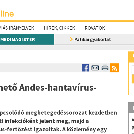
IÁS IRÁNYELVEK
HÍREK, CIKKEK
ROVATOK
MEDIMAGISTER
Patikai gyakorlat
hető Andes-hantavírus-
kapcsolódó megbetegedéssorozat kezdetben
A
ti infekcióként jelent meg, majd a
p
us-fertőzést igazoltak. A közlemény egy