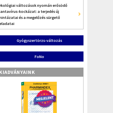
kológiai változások nyomán erősödő
antavírus-kockázat: a terjedés új
intázatai és a megelőzés sürgető
eladatai
Gyógyszertörzs-változás
FoNo
KIADVÁNYAINK