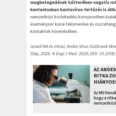
megbetegedések hátterében negatív ruti
kontextusban hantavírus-fertőzés is állh
nemzetközi közlekedési környezetben kialak
eseménysor korai felismerése és összehango
kontaktok követésében.
Ismail NA és mtsai, Andes Virus Outbreak Wo
Ship, 2026. N Engl J Med. 2026; DOI: 10.105
AZ ANDE
RITKA Z
HIÁNYOS
Az MV Hondi
hogy a ritk
nemzetközi