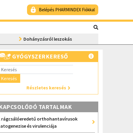
Belépés PHARMINDEX Fiókkal
Dohányzásról leszokás
GYÓGYSZERKERESŐ
Keresés
Részletes keresés
KAPCSOLÓDÓ TARTALMAK
 rágcsálóeredetű orthohantavírusok
atogenezise és virulenciája