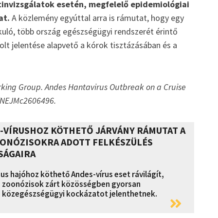
nvizsgálatok esetén, megfelelő epidemiológiai
at.
A közlemény egyúttal arra is rámutat, hogy egy
uló, több ország egészségügyi rendszerét érintő
lt jelentése alapvető a kórok tisztázásában és a
rking Group. Andes Hantavirus Outbreak on a Cruise
6/NEJMc2606496.
S-VÍRUSHOZ KÖTHETŐ JÁRVÁNY RÁMUTAT A
OONÓZISOKRA ADOTT FELKÉSZÜLÉS
SÁGAIRA
us hajóhoz köthető Andes-vírus eset rávilágít,
a zoonózisok zárt közösségben gyorsan
 közegészségügyi kockázatot jelenthetnek.