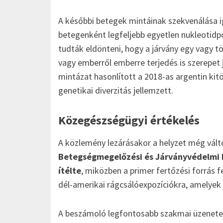
A későbbi betegek mintáinak szekvenálása ig
betegenként legfeljebb egyetlen nukleotidp
tudták eldönteni, hogy a járvány egy vagy 
vagy emberről emberre terjedés is szerepet j
mintázat hasonlított a 2018-as argentin ki
genetikai diverzitás jellemzett.
Közegészségügyi értékelés
A közlemény lezárásakor a helyzet még vált
Betegségmegelőzési és Járványvédelmi K
ítélte
, miközben a primer fertőzési forrás fe
dél-amerikai rágcsálóexpozíciókra, amelyek 
A beszámoló legfontosabb szakmai üzenete