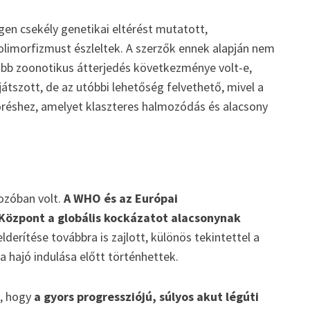
en csekély genetikai eltérést mutatott,
olimorfizmust észleltek. A szerzők ennek alapján nem
több zoonotikus átterjedés következménye volt-e,
átszott, de az utóbbi lehetőség felvethető, mivel a
töréshez, amelyet klaszteres halmozódás és alacsony
ozóban volt.
A WHO és az Európai
özpont a globális kockázatot alacsonynak
lderítése továbbra is zajlott, különös tekintettel a
a hajó indulása előtt történhettek.
, hogy
a gyors progressziójú, súlyos akut légúti