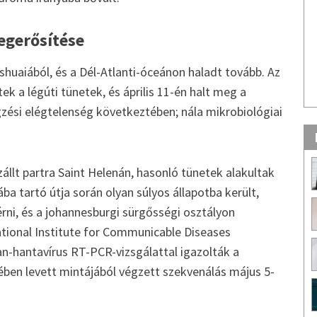
megerősítése
A PHARMINDEX Zsebkö
 Ushuaiából, és a Dél-Atlanti-óceánon haladt tovább. Az
megjel
ek a légúti tünetek, és április 11-én halt meg a
égzési elégtelenség következtében; nála mikrobiológiai
szállt partra Saint Helenán, hasonló tünetek alakultak
a tartó útja során olyan súlyos állapotba került,
rni, és a johannesburgi sürgősségi osztályon
National Institute for Communicable Diseases
n-hantavírus RT-PCR-vizsgálattal igazolták a
ében levett mintájából végzett szekvenálás május 5-