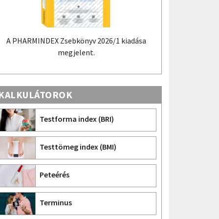
nyv 2026/1 kiadása
A PHARMINDEX Mobil alkalmazás a
ent.
PHARMINDEX adatokon alapuló gyógysz
információs tudástár Androidra és iOS-r
KALKULÁTOROK
Testforma index (BRI)
Testtömeg index (BMI)
Peteérés
Terminus