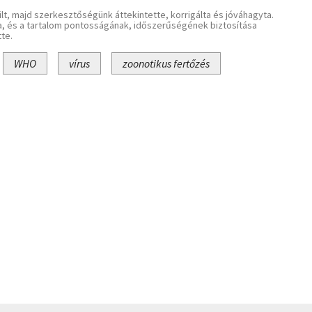
lt, majd szerkesztőségünk áttekintette, korrigálta és jóváhagyta.
a, és a tartalom pontosságának, időszerűségének biztosítása
te.
WHO
vírus
zoonotikus fertőzés