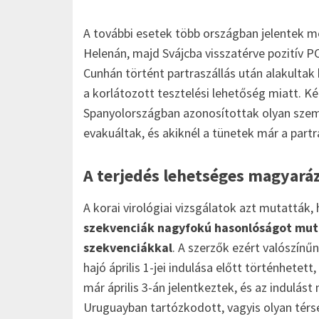
A további esetek több országban jelentek m
Helenán, majd Svájcba visszatérve pozitív 
Cunhán történt partraszállás után alakultak 
a korlátozott tesztelési lehetőség miatt. K
Spanyolországban azonosítottak olyan szemé
evakuáltak, és akiknél a tünetek már a part
A terjedés lehetséges magyará
A korai virológiai vizsgálatok azt mutatták,
szekvenciák nagyfokú hasonlóságot mut
szekvenciákkal
. A szerzők ezért valószínű
hajó április 1-jei indulása előtt történhetet
már április 3-án jelentkeztek, és az indulá
Uruguayban tartózkodott, vagyis olyan tér