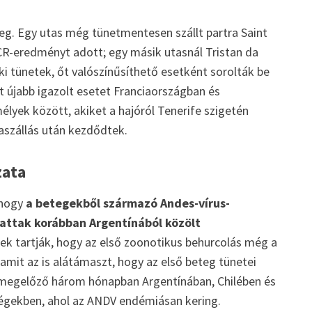
eg. Egy utas még tünetmentesen szállt partra Saint
PCR-eredményt adott; egy másik utasnál Tristan da
ki tünetek, őt valószínűsíthető esetként sorolták be
ét újabb igazolt esetet Franciaországban és
lyek között, akiket a hajóról Tenerife szigetén
raszállás után kezdődtek.
zata
 hogy
a betegekből származó Andes-vírus-
attak korábban Argentínából közölt
nek tartják, hogy az első zoonotikus behurcolás még a
t, amit az is alátámaszt, hogy az első beteg tünetei
st megelőző három hónapban Argentínában, Chilében és
ségekben, ahol az ANDV endémiásan kering.