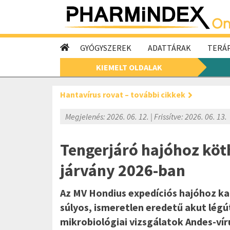
GYÓGYSZEREK
ADATTÁRAK
TERÁP
KIEMELT OLDALAK
Hantavírus rovat – további cikkek
Megjelenés: 2026. 06. 12. | Frissítve: 2026. 06. 13.
Tengerjáró hajóhoz köt
járvány 2026-ban
Az MV Hondius expedíciós hajóhoz 
súlyos, ismeretlen eredetű akut légú
mikrobiológiai vizsgálatok Andes-vír