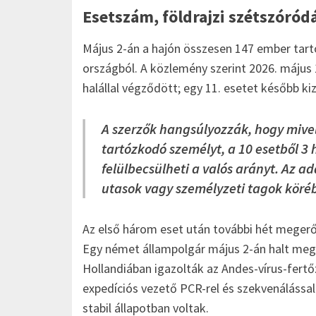
Esetszám, földrajzi szétszóródá
Május 2-án a hajón összesen 147 ember tart
országból. A közlemény szerint 2026. május 
halállal végződött; egy 11. esetet később ki
A szerzők hangsúlyozzák, hogy mive
tartózkodó személyt, a 10 esetből 3 
felülbecsülheti a valós arányt. Az a
utasok vagy személyzeti tagok köréb
Az első három eset után további hét megerő
Egy német állampolgár május 2-án halt meg 
Hollandiában igazolták az Andes-vírus-fertő
expedíciós vezető PCR-rel és szekvenálással 
stabil állapotban voltak.