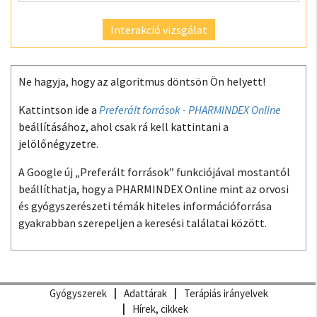
Interakció vizsgálat
Ne hagyja, hogy az algoritmus döntsön Ön helyett!
Kattintson ide a
Preferált források - PHARMINDEX Online
beállításához, ahol csak rá kell kattintani a
jelölőnégyzetre.
A Google új „Preferált források” funkciójával mostantól
beállíthatja, hogy a PHARMINDEX Online mint az orvosi
és gyógyszerészeti témák hiteles információforrása
gyakrabban szerepeljen a keresési találatai között.
Gyógyszerek
Adattárak
Terápiás irányelvek
Hírek, cikkek