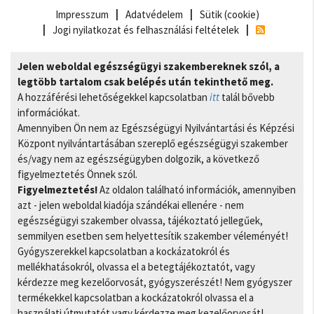
Impresszum
Adatvédelem
Sütik (cookie)
Jogi nyilatkozat és felhasználási feltételek
Jelen weboldal egészségügyi szakembereknek szól, a
legtöbb tartalom csak belépés után tekinthető meg.
A hozzáférési lehetőségekkel kapcsolatban
itt
talál bővebb
információkat.
Amennyiben Ön nem az Egészségügyi Nyilvántartási és Képzési
Központ nyilvántartásában szereplő egészségügyi szakember
és/vagy nem az egészségügyben dolgozik, a következő
figyelmeztetés Önnek szól.
Figyelmeztetés!
Az oldalon található információk, amennyiben
azt - jelen weboldal kiadója szándékai ellenére - nem
egészségügyi szakember olvassa, tájékoztató jellegűek,
semmilyen esetben sem helyettesítik szakember véleményét!
Gyógyszerekkel kapcsolatban a kockázatokról és
mellékhatásokról, olvassa el a betegtájékoztatót, vagy
kérdezze meg kezelőorvosát, gyógyszerészét! Nem gyógyszer
termékekkel kapcsolatban a kockázatokról olvassa el a
használati útmutatót vagy kérdezze meg kezelőorvosát!