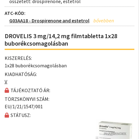
összetett: drospirenone, estetrol
ATC-KÓD:
G03AA18 - Drospirenone and estetrol
DROVELIS 3 mg/14,2 mg filmtabletta 1x28
buborékcsomagolásban
KISZERELÉS:
1x28 buborékcsomagolásban
KIADHATÓSÁG:
V
TÁJÉKOZTATÓ ÁR:
TÖRZSKÖNYVI SZÁM:
EU/1/21/1547/001
STÁTUSZ: