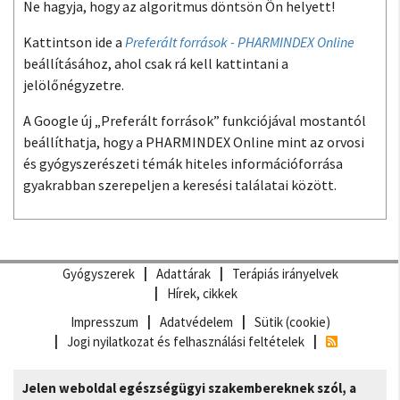
Ne hagyja, hogy az algoritmus döntsön Ön helyett!
Kattintson ide a
Preferált források - PHARMINDEX Online
beállításához, ahol csak rá kell kattintani a
jelölőnégyzetre.
A Google új „Preferált források” funkciójával mostantól
beállíthatja, hogy a PHARMINDEX Online mint az orvosi
és gyógyszerészeti témák hiteles információforrása
gyakrabban szerepeljen a keresési találatai között.
Gyógyszerek
Adattárak
Terápiás irányelvek
Hírek, cikkek
Impresszum
Adatvédelem
Sütik (cookie)
Jogi nyilatkozat és felhasználási feltételek
Jelen weboldal egészségügyi szakembereknek szól, a