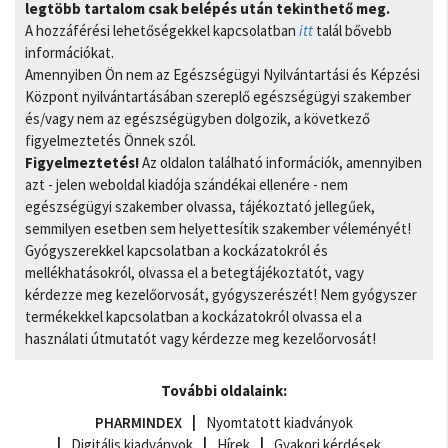
legtöbb tartalom csak belépés után tekinthető meg.
A hozzáférési lehetőségekkel kapcsolatban
itt
talál bővebb
információkat.
Amennyiben Ön nem az Egészségügyi Nyilvántartási és Képzési
Központ nyilvántartásában szereplő egészségügyi szakember
és/vagy nem az egészségügyben dolgozik, a következő
figyelmeztetés Önnek szól.
Figyelmeztetés!
Az oldalon található információk, amennyiben
azt - jelen weboldal kiadója szándékai ellenére - nem
egészségügyi szakember olvassa, tájékoztató jellegűek,
semmilyen esetben sem helyettesítik szakember véleményét!
Gyógyszerekkel kapcsolatban a kockázatokról és
mellékhatásokról, olvassa el a betegtájékoztatót, vagy
kérdezze meg kezelőorvosát, gyógyszerészét! Nem gyógyszer
termékekkel kapcsolatban a kockázatokról olvassa el a
használati útmutatót vagy kérdezze meg kezelőorvosát!
További oldalaink:
PHARMINDEX
Nyomtatott kiadványok
Digitális kiadványok
Hírek
Gyakori kérdések