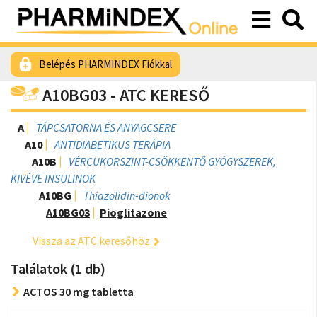
Belépés PHARMINDEX Fiókkal
A10BG03 - ATC KERESŐ
A
TÁPCSATORNA ÉS ANYAGCSERE
A10
ANTIDIABETIKUS TERÁPIA
A10B
VÉRCUKORSZINT-CSÖKKENTŐ GYÓGYSZEREK,
KIVÉVE INSULINOK
A10BG
Thiazolidin-dionok
A10BG03
Pioglitazone
Vissza az ATC keresőhöz
Találatok (1 db)
ACTOS 30 mg tabletta