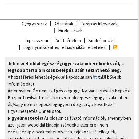
Gyógyszerek
Adattárak
Terápiás irányelvek
Hírek, cikkek
Impresszum
Adatvédelem
Sütik (cookie)
Jogi nyilatkozat és felhasználási feltételek
Jelen weboldal egészségügyi szakembereknek szól, a
legtöbb tartalom csak belépés után tekinthető meg.
A hozzáférési lehetőségekkel kapcsolatban
itt
talál bővebb
információkat.
Amennyiben Ön nem az Egészségügyi Nyilvántartási és Képzési
Központ nyilvántartásában szereplő egészségügyi szakember
és/vagy nem az egészségügyben dolgozik, a következő
figyelmeztetés Önnek szól.
Figyelmeztetés!
Az oldalon található információk, amennyiben
azt - jelen weboldal kiadója szándékai ellenére - nem
egészségügyi szakember olvassa, tájékoztató jellegűek,
semmilyen esetben sem helyettesítik szakember véleményét!