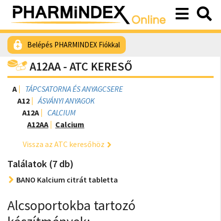
Belépés PHARMINDEX Fiókkal
A12AA - ATC KERESŐ
A
TÁPCSATORNA ÉS ANYAGCSERE
A12
ÁSVÁNYI ANYAGOK
A12A
CALCIUM
A12AA
Calcium
Vissza az ATC keresőhöz
Találatok (7 db)
BANO Kalcium citrát tabletta
Alcsoportokba tartozó