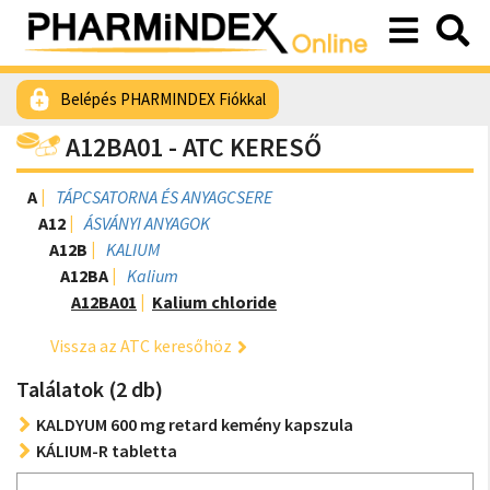
Belépés PHARMINDEX Fiókkal
A12BA01 - ATC KERESŐ
A
TÁPCSATORNA ÉS ANYAGCSERE
A12
ÁSVÁNYI ANYAGOK
A12B
KALIUM
A12BA
Kalium
A12BA01
Kalium chloride
Vissza az ATC keresőhöz
Találatok (2 db)
KALDYUM 600 mg retard kemény kapszula
KÁLIUM-R tabletta