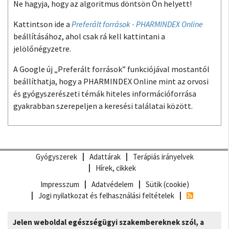
Ne hagyja, hogy az algoritmus döntsön Ön helyett!
Kattintson ide a
Preferált források - PHARMINDEX Online
beállításához, ahol csak rá kell kattintani a
jelölőnégyzetre.
A Google új „Preferált források” funkciójával mostantól
beállíthatja, hogy a PHARMINDEX Online mint az orvosi
és gyógyszerészeti témák hiteles információforrása
gyakrabban szerepeljen a keresési találatai között.
Gyógyszerek
Adattárak
Terápiás irányelvek
Hírek, cikkek
Impresszum
Adatvédelem
Sütik (cookie)
Jogi nyilatkozat és felhasználási feltételek
Jelen weboldal egészségügyi szakembereknek szól, a