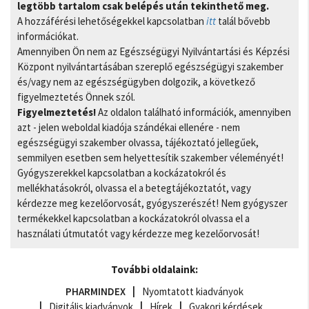
legtöbb tartalom csak belépés után tekinthető meg.
A hozzáférési lehetőségekkel kapcsolatban
itt
talál bővebb
információkat.
Amennyiben Ön nem az Egészségügyi Nyilvántartási és Képzési
Központ nyilvántartásában szereplő egészségügyi szakember
és/vagy nem az egészségügyben dolgozik, a következő
figyelmeztetés Önnek szól.
Figyelmeztetés!
Az oldalon található információk, amennyiben
azt - jelen weboldal kiadója szándékai ellenére - nem
egészségügyi szakember olvassa, tájékoztató jellegűek,
semmilyen esetben sem helyettesítik szakember véleményét!
Gyógyszerekkel kapcsolatban a kockázatokról és
mellékhatásokról, olvassa el a betegtájékoztatót, vagy
kérdezze meg kezelőorvosát, gyógyszerészét! Nem gyógyszer
termékekkel kapcsolatban a kockázatokról olvassa el a
használati útmutatót vagy kérdezze meg kezelőorvosát!
További oldalaink:
PHARMINDEX
Nyomtatott kiadványok
Digitális kiadványok
Hírek
Gyakori kérdések