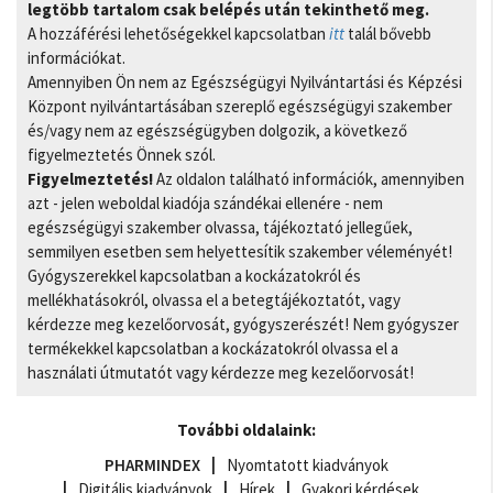
legtöbb tartalom csak belépés után tekinthető meg.
A hozzáférési lehetőségekkel kapcsolatban
itt
talál bővebb
információkat.
Amennyiben Ön nem az Egészségügyi Nyilvántartási és Képzési
Központ nyilvántartásában szereplő egészségügyi szakember
és/vagy nem az egészségügyben dolgozik, a következő
figyelmeztetés Önnek szól.
Figyelmeztetés!
Az oldalon található információk, amennyiben
azt - jelen weboldal kiadója szándékai ellenére - nem
egészségügyi szakember olvassa, tájékoztató jellegűek,
semmilyen esetben sem helyettesítik szakember véleményét!
Gyógyszerekkel kapcsolatban a kockázatokról és
mellékhatásokról, olvassa el a betegtájékoztatót, vagy
kérdezze meg kezelőorvosát, gyógyszerészét! Nem gyógyszer
termékekkel kapcsolatban a kockázatokról olvassa el a
használati útmutatót vagy kérdezze meg kezelőorvosát!
További oldalaink:
PHARMINDEX
Nyomtatott kiadványok
Digitális kiadványok
Hírek
Gyakori kérdések