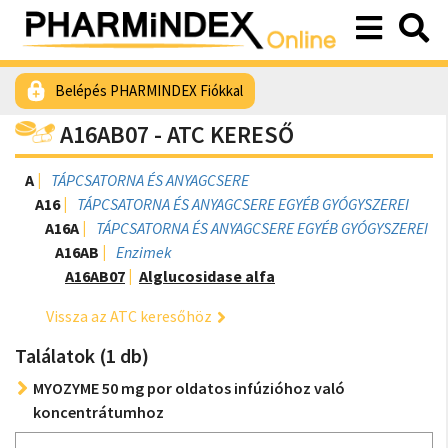
Belépés PHARMINDEX Fiókkal
A16AB07 - ATC KERESŐ
A
TÁPCSATORNA ÉS ANYAGCSERE
A16
TÁPCSATORNA ÉS ANYAGCSERE EGYÉB GYÓGYSZEREI
A16A
TÁPCSATORNA ÉS ANYAGCSERE EGYÉB GYÓGYSZEREI
A16AB
Enzimek
A16AB07
Alglucosidase alfa
Vissza az ATC keresőhöz
Találatok (1 db)
MYOZYME 50 mg por oldatos infúzióhoz való
koncentrátumhoz