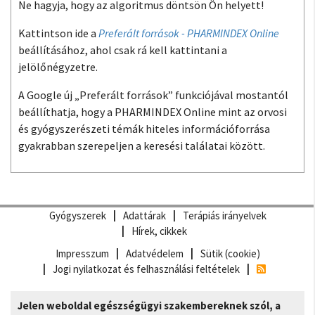
Ne hagyja, hogy az algoritmus döntsön Ön helyett!
Kattintson ide a
Preferált források - PHARMINDEX Online
beállításához, ahol csak rá kell kattintani a
jelölőnégyzetre.
A Google új „Preferált források” funkciójával mostantól
beállíthatja, hogy a PHARMINDEX Online mint az orvosi
és gyógyszerészeti témák hiteles információforrása
gyakrabban szerepeljen a keresési találatai között.
Gyógyszerek
Adattárak
Terápiás irányelvek
Hírek, cikkek
Impresszum
Adatvédelem
Sütik (cookie)
Jogi nyilatkozat és felhasználási feltételek
Jelen weboldal egészségügyi szakembereknek szól, a