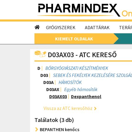
GYÓGYSZEREK
ADATTÁRAK
TERÁP
KIEMELT OLDALAK
D03AX03 - ATC KERESŐ
D
BŐRGYÓGYÁSZATI KÉSZÍTMÉNYEK
D03
SEBEK ÉS FEKÉLYEK KEZELÉSÉRE SZOLGÁ
D03A
HÁMOSÍTÓK
D03AX
Egyéb hámosítók
D03AX03
Dexpanthenol
Vissza az ATC keresőhöz
Találatok (3 db)
BEPANTHEN kenőcs