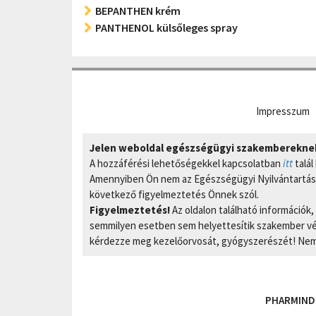
BEPANTHEN krém
PANTHENOL külsőleges spray
Impresszum
Jelen weboldal egészségügyi szakembereknek 
A hozzáférési lehetőségekkel kapcsolatban
itt
talál
Amennyiben Ön nem az Egészségügyi Nyilvántartási
következő figyelmeztetés Önnek szól.
Figyelmeztetés!
Az oldalon található információk
semmilyen esetben sem helyettesítik szakember vél
kérdezze meg kezelőorvosát, gyógyszerészét! Nem 
PHARMIND