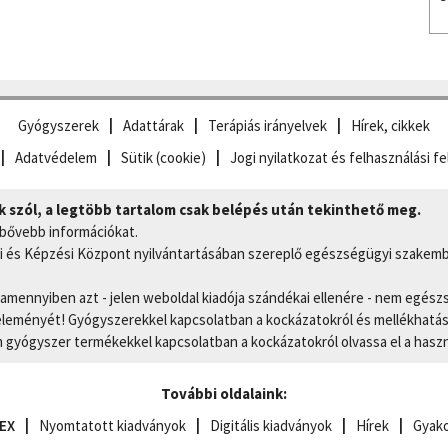
Gyógyszerek
Adattárak
Terápiás irányelvek
Hírek, cikkek
Adatvédelem
Sütik (cookie)
Jogi nyilatkozat és felhasználási fe
szól, a legtöbb tartalom csak belépés után tekinthető meg.
 bővebb információkat.
 és Képzési Központ nyilvántartásában szereplő egészségügyi szakemb
, amennyiben azt - jelen weboldal kiadója szándékai ellenére - nem egész
eményét! Gyógyszerekkel kapcsolatban a kockázatokról és mellékhatások
gyógyszer termékekkel kapcsolatban a kockázatokról olvassa el a hasz
További oldalaink:
EX
Nyomtatott kiadványok
Digitális kiadványok
Hírek
Gyako