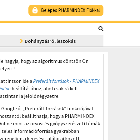
Belépés PHARMINDEX Fiókkal
Dohányzásról leszokás
e hagyja, hogy az algoritmus döntsön Ön
elyett!
attintson ide a
Preferált források - PHARMINDEX
nline
beállításához, ahol csak rá kell
attintani a jelölőnégyzetre.
 Google új „Preferált források” funkciójával
ostantól beállíthatja, hogy a PHARMINDEX
nline mint az orvosi és gyógyszerészeti témák
iteles információforrása gyakrabban
zerepeljen a keresési találatai között.