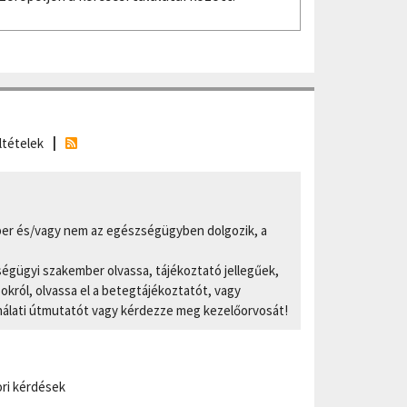
ltételek
er és/vagy nem az egészségügyben dolgozik, a
ségügyi szakember olvassa, tájékoztató jellegűek,
ról, olvassa el a betegtájékoztatót, vagy
nálati útmutatót vagy kérdezze meg kezelőorvosát!
ri kérdések