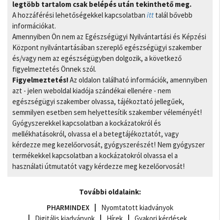
legtöbb tartalom csak belépés után tekinthető meg.
A hozzáférési lehetőségekkel kapcsolatban
itt
talál bővebb
információkat.
Amennyiben Ön nem az Egészségügyi Nyilvántartási és Képzési
Központ nyilvántartásában szereplő egészségügyi szakember
és/vagy nem az egészségügyben dolgozik, a következő
figyelmeztetés Önnek szól.
Figyelmeztetés!
Az oldalon található információk, amennyiben
azt - jelen weboldal kiadója szándékai ellenére - nem
egészségügyi szakember olvassa, tájékoztató jellegűek,
semmilyen esetben sem helyettesítik szakember véleményét!
Gyógyszerekkel kapcsolatban a kockázatokról és
mellékhatásokról, olvassa el a betegtájékoztatót, vagy
kérdezze meg kezelőorvosát, gyógyszerészét! Nem gyógyszer
termékekkel kapcsolatban a kockázatokról olvassa el a
használati útmutatót vagy kérdezze meg kezelőorvosát!
További oldalaink:
PHARMINDEX
Nyomtatott kiadványok
Digitális kiadványok
Hírek
Gyakori kérdések