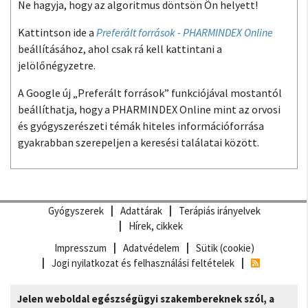
Ne hagyja, hogy az algoritmus döntsön Ön helyett!
Kattintson ide a
Preferált források - PHARMINDEX Online
beállításához, ahol csak rá kell kattintani a
jelölőnégyzetre.
A Google új „Preferált források” funkciójával mostantól
beállíthatja, hogy a PHARMINDEX Online mint az orvosi
és gyógyszerészeti témák hiteles információforrása
gyakrabban szerepeljen a keresési találatai között.
Gyógyszerek
Adattárak
Terápiás irányelvek
Hírek, cikkek
Impresszum
Adatvédelem
Sütik (cookie)
Jogi nyilatkozat és felhasználási feltételek
Jelen weboldal egészségügyi szakembereknek szól, a