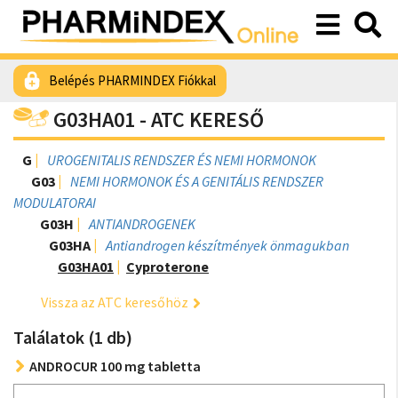
Belépés PHARMINDEX Fiókkal
G03HA01 - ATC KERESŐ
G
UROGENITALIS RENDSZER ÉS NEMI HORMONOK
G03
NEMI HORMONOK ÉS A GENITÁLIS RENDSZER
MODULATORAI
G03H
ANTIANDROGENEK
G03HA
Antiandrogen készítmények önmagukban
G03HA01
Cyproterone
Vissza az ATC keresőhöz
Találatok (1 db)
ANDROCUR 100 mg tabletta