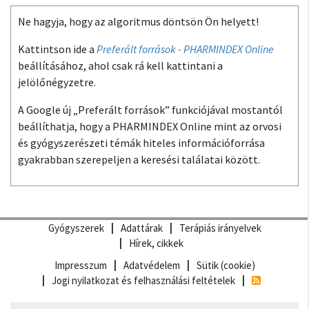
Ne hagyja, hogy az algoritmus döntsön Ön helyett!
Kattintson ide a
Preferált források - PHARMINDEX Online
beállításához, ahol csak rá kell kattintani a
jelölőnégyzetre.
A Google új „Preferált források” funkciójával mostantól
beállíthatja, hogy a PHARMINDEX Online mint az orvosi
és gyógyszerészeti témák hiteles információforrása
gyakrabban szerepeljen a keresési találatai között.
Gyógyszerek
Adattárak
Terápiás irányelvek
Hírek, cikkek
Impresszum
Adatvédelem
Sütik (cookie)
Jogi nyilatkozat és felhasználási feltételek