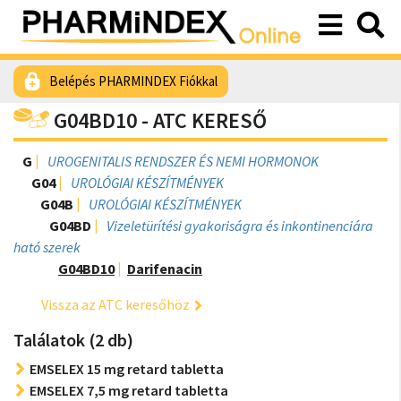
Belépés PHARMINDEX Fiókkal
G04BD10 - ATC KERESŐ
G
UROGENITALIS RENDSZER ÉS NEMI HORMONOK
G04
UROLÓGIAI KÉSZÍTMÉNYEK
G04B
UROLÓGIAI KÉSZÍTMÉNYEK
G04BD
Vizeletürítési gyakoriságra és inkontinenciára
ható szerek
G04BD10
Darifenacin
Vissza az ATC keresőhöz
Találatok (2 db)
EMSELEX 15 mg retard tabletta
EMSELEX 7,5 mg retard tabletta