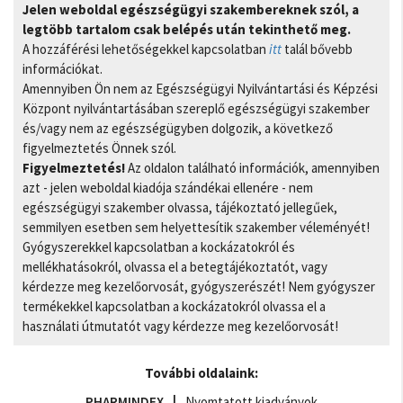
Jelen weboldal egészségügyi szakembereknek szól, a
legtöbb tartalom csak belépés után tekinthető meg.
A hozzáférési lehetőségekkel kapcsolatban
itt
talál bővebb
információkat.
Amennyiben Ön nem az Egészségügyi Nyilvántartási és Képzési
Központ nyilvántartásában szereplő egészségügyi szakember
és/vagy nem az egészségügyben dolgozik, a következő
figyelmeztetés Önnek szól.
Figyelmeztetés!
Az oldalon található információk, amennyiben
azt - jelen weboldal kiadója szándékai ellenére - nem
egészségügyi szakember olvassa, tájékoztató jellegűek,
semmilyen esetben sem helyettesítik szakember véleményét!
Gyógyszerekkel kapcsolatban a kockázatokról és
mellékhatásokról, olvassa el a betegtájékoztatót, vagy
kérdezze meg kezelőorvosát, gyógyszerészét! Nem gyógyszer
termékekkel kapcsolatban a kockázatokról olvassa el a
használati útmutatót vagy kérdezze meg kezelőorvosát!
További oldalaink:
PHARMINDEX
Nyomtatott kiadványok