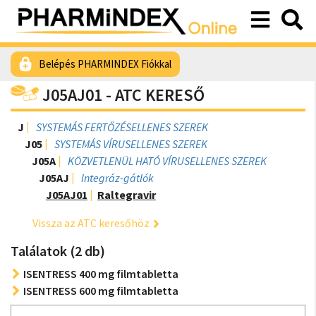
Belépés PHARMINDEX Fiókkal
J05AJ01 - ATC KERESŐ
J
SYSTEMÁS FERTŐZÉSELLENES SZEREK
J05
SYSTEMÁS VÍRUSELLENES SZEREK
J05A
KÖZVETLENÜL HATÓ VÍRUSELLENES SZEREK
J05AJ
Integráz-gátlók
J05AJ01
Raltegravir
Vissza az ATC keresőhöz
Találatok (2 db)
ISENTRESS 400 mg filmtabletta
ISENTRESS 600 mg filmtabletta