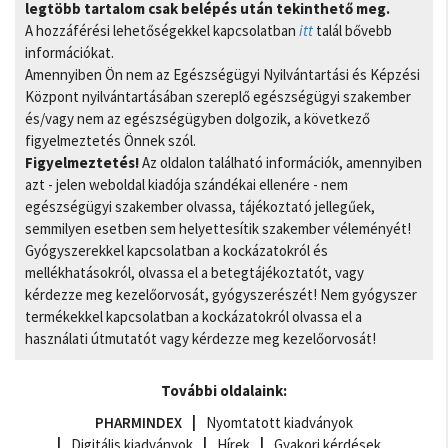
legtöbb tartalom csak belépés után tekinthető meg.
A hozzáférési lehetőségekkel kapcsolatban
itt
talál bővebb
információkat.
Amennyiben Ön nem az Egészségügyi Nyilvántartási és Képzési
Központ nyilvántartásában szereplő egészségügyi szakember
és/vagy nem az egészségügyben dolgozik, a következő
figyelmeztetés Önnek szól.
Figyelmeztetés!
Az oldalon található információk, amennyiben
azt - jelen weboldal kiadója szándékai ellenére - nem
egészségügyi szakember olvassa, tájékoztató jellegűek,
semmilyen esetben sem helyettesítik szakember véleményét!
Gyógyszerekkel kapcsolatban a kockázatokról és
mellékhatásokról, olvassa el a betegtájékoztatót, vagy
kérdezze meg kezelőorvosát, gyógyszerészét! Nem gyógyszer
termékekkel kapcsolatban a kockázatokról olvassa el a
használati útmutatót vagy kérdezze meg kezelőorvosát!
További oldalaink:
PHARMINDEX
Nyomtatott kiadványok
Digitális kiadványok
Hírek
Gyakori kérdések