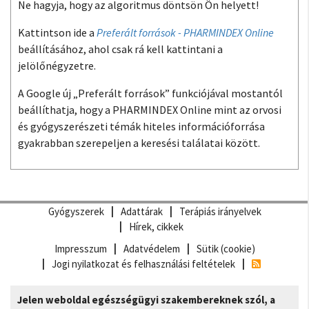
Ne hagyja, hogy az algoritmus döntsön Ön helyett!
Kattintson ide a
Preferált források - PHARMINDEX Online
beállításához, ahol csak rá kell kattintani a
jelölőnégyzetre.
A Google új „Preferált források” funkciójával mostantól
beállíthatja, hogy a PHARMINDEX Online mint az orvosi
és gyógyszerészeti témák hiteles információforrása
gyakrabban szerepeljen a keresési találatai között.
Gyógyszerek
Adattárak
Terápiás irányelvek
Hírek, cikkek
Impresszum
Adatvédelem
Sütik (cookie)
Jogi nyilatkozat és felhasználási feltételek
Jelen weboldal egészségügyi szakembereknek szól, a