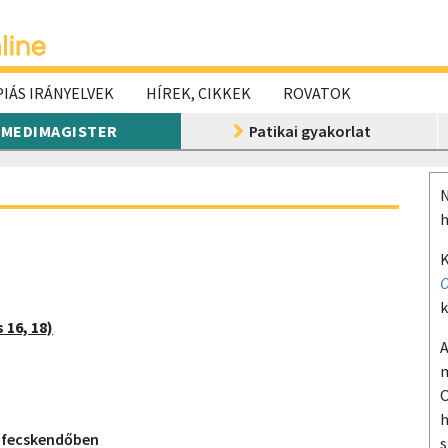
IÁS IRÁNYELVEK
HÍREK, CIKKEK
ROVATOK
MEDIMAGISTER
Patikai gyakorlat
N
h
K
O
k
 16, 18)
A
m
O
h
t fecskendőben
s