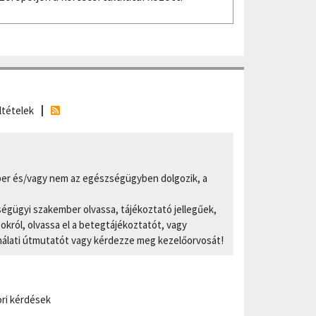
ltételek
er és/vagy nem az egészségügyben dolgozik, a
ségügyi szakember olvassa, tájékoztató jellegűek,
ról, olvassa el a betegtájékoztatót, vagy
nálati útmutatót vagy kérdezze meg kezelőorvosát!
ri kérdések