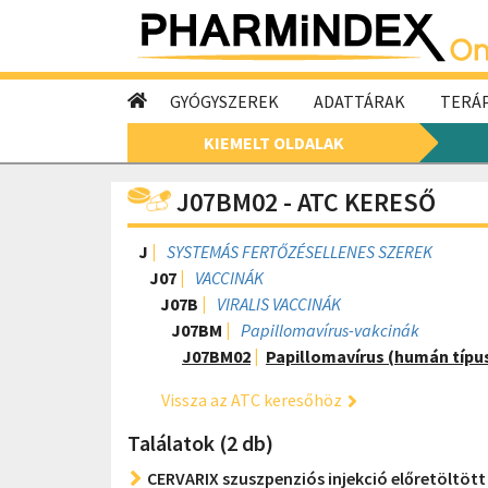
GYÓGYSZEREK
ADATTÁRAK
TERÁP
KIEMELT OLDALAK
J07BM02 - ATC KERESŐ
J
SYSTEMÁS FERTŐZÉSELLENES SZEREK
J07
VACCINÁK
J07B
VIRALIS VACCINÁK
J07BM
Papillomavírus-vakcinák
J07BM02
Papillomavírus (humán típus
Vissza az ATC keresőhöz
Találatok (2 db)
CERVARIX szuszpenziós injekció előretöltöt