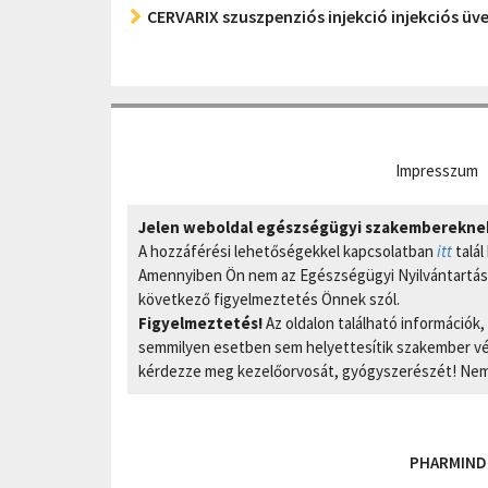
CERVARIX szuszpenziós injekció injekciós üv
Impresszum
Jelen weboldal egészségügyi szakembereknek 
A hozzáférési lehetőségekkel kapcsolatban
itt
talál
Amennyiben Ön nem az Egészségügyi Nyilvántartási
következő figyelmeztetés Önnek szól.
Figyelmeztetés!
Az oldalon található információk
semmilyen esetben sem helyettesítik szakember vél
kérdezze meg kezelőorvosát, gyógyszerészét! Nem 
PHARMIND