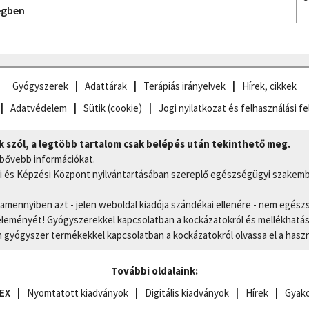
egben
Gyógyszerek
Adattárak
Terápiás irányelvek
Hírek, cikkek
Adatvédelem
Sütik (cookie)
Jogi nyilatkozat és felhasználási fe
szól, a legtöbb tartalom csak belépés után tekinthető meg.
 bővebb információkat.
 és Képzési Központ nyilvántartásában szereplő egészségügyi szakemb
, amennyiben azt - jelen weboldal kiadója szándékai ellenére - nem egész
eményét! Gyógyszerekkel kapcsolatban a kockázatokról és mellékhatások
gyógyszer termékekkel kapcsolatban a kockázatokról olvassa el a hasz
További oldalaink:
EX
Nyomtatott kiadványok
Digitális kiadványok
Hírek
Gyako