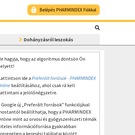
Belépés PHARMINDEX Fiókkal
Dohányzásról leszokás
e hagyja, hogy az algoritmus döntsön Ön
elyett!
attintson ide a
Preferált források - PHARMINDEX
nline
beállításához, ahol csak rá kell
attintani a jelölőnégyzetre.
 Google új „Preferált források” funkciójával
ostantól beállíthatja, hogy a PHARMINDEX
nline mint az orvosi és gyógyszerészeti témák
iteles információforrása gyakrabban
zerepeljen a keresési találatai között.