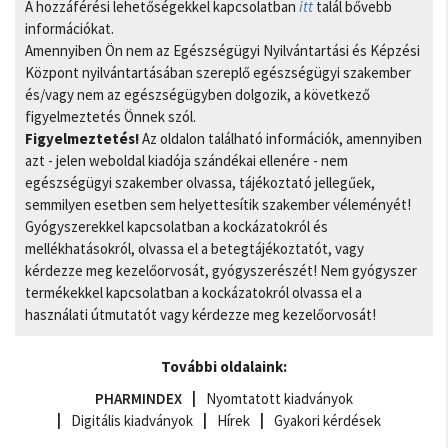
A hozzáférési lehetőségekkel kapcsolatban
itt
talál bővebb
információkat.
Amennyiben Ön nem az Egészségügyi Nyilvántartási és Képzési
Központ nyilvántartásában szereplő egészségügyi szakember
és/vagy nem az egészségügyben dolgozik, a következő
figyelmeztetés Önnek szól.
Figyelmeztetés!
Az oldalon található információk, amennyiben
azt - jelen weboldal kiadója szándékai ellenére - nem
egészségügyi szakember olvassa, tájékoztató jellegűek,
semmilyen esetben sem helyettesítik szakember véleményét!
Gyógyszerekkel kapcsolatban a kockázatokról és
mellékhatásokról, olvassa el a betegtájékoztatót, vagy
kérdezze meg kezelőorvosát, gyógyszerészét! Nem gyógyszer
termékekkel kapcsolatban a kockázatokról olvassa el a
használati útmutatót vagy kérdezze meg kezelőorvosát!
További oldalaink:
PHARMINDEX
Nyomtatott kiadványok
Digitális kiadványok
Hírek
Gyakori kérdések