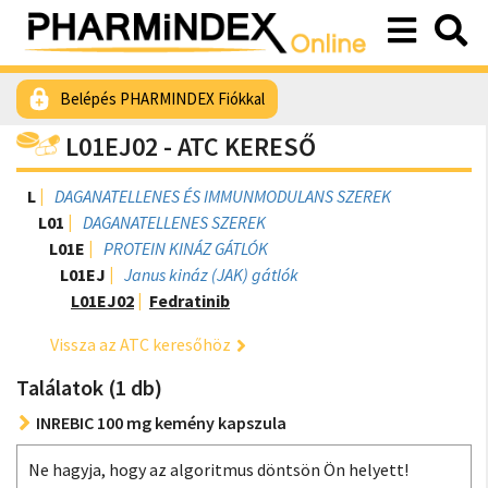
Belépés PHARMINDEX Fiókkal
L01EJ02 - ATC KERESŐ
L
DAGANATELLENES ÉS IMMUNMODULANS SZEREK
L01
DAGANATELLENES SZEREK
L01E
PROTEIN KINÁZ GÁTLÓK
L01EJ
Janus kináz (JAK) gátlók
L01EJ02
Fedratinib
Vissza az ATC keresőhöz
Találatok (1 db)
INREBIC 100 mg kemény kapszula
Ne hagyja, hogy az algoritmus döntsön Ön helyett!