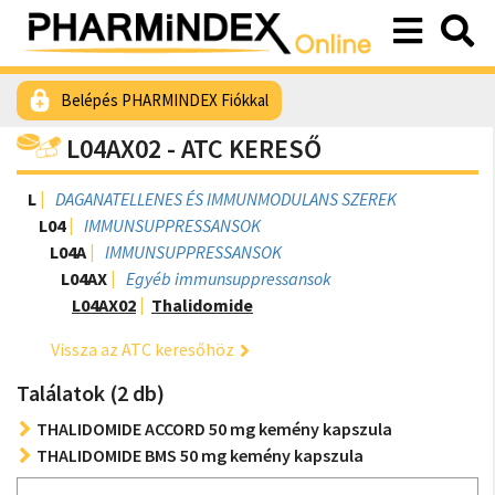
Belépés PHARMINDEX Fiókkal
L04AX02 - ATC KERESŐ
L
DAGANATELLENES ÉS IMMUNMODULANS SZEREK
L04
IMMUNSUPPRESSANSOK
L04A
IMMUNSUPPRESSANSOK
L04AX
Egyéb immunsuppressansok
L04AX02
Thalidomide
Vissza az ATC keresőhöz
Találatok (2 db)
THALIDOMIDE ACCORD 50 mg kemény kapszula
THALIDOMIDE BMS 50 mg kemény kapszula