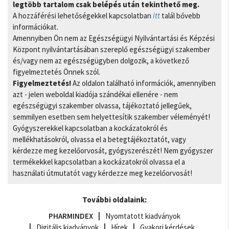
legtöbb tartalom csak belépés után tekinthető meg.
A hozzáférési lehetőségekkel kapcsolatban
itt
talál bővebb
információkat.
Amennyiben Ön nem az Egészségügyi Nyilvántartási és Képzési
Központ nyilvántartásában szereplő egészségügyi szakember
és/vagy nem az egészségügyben dolgozik, a következő
figyelmeztetés Önnek szól.
Figyelmeztetés!
Az oldalon található információk, amennyiben
azt - jelen weboldal kiadója szándékai ellenére - nem
egészségügyi szakember olvassa, tájékoztató jellegűek,
semmilyen esetben sem helyettesítik szakember véleményét!
Gyógyszerekkel kapcsolatban a kockázatokról és
mellékhatásokról, olvassa el a betegtájékoztatót, vagy
kérdezze meg kezelőorvosát, gyógyszerészét! Nem gyógyszer
termékekkel kapcsolatban a kockázatokról olvassa el a
használati útmutatót vagy kérdezze meg kezelőorvosát!
További oldalaink:
PHARMINDEX
Nyomtatott kiadványok
Digitális kiadványok
Hírek
Gyakori kérdések