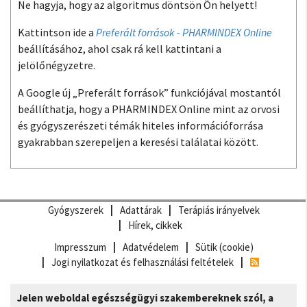
Ne hagyja, hogy az algoritmus döntsön Ön helyett!
Kattintson ide a
Preferált források - PHARMINDEX Online
beállításához, ahol csak rá kell kattintani a
jelölőnégyzetre.
A Google új „Preferált források” funkciójával mostantól
beállíthatja, hogy a PHARMINDEX Online mint az orvosi
és gyógyszerészeti témák hiteles információforrása
gyakrabban szerepeljen a keresési találatai között.
Gyógyszerek
Adattárak
Terápiás irányelvek
Hírek, cikkek
Impresszum
Adatvédelem
Sütik (cookie)
Jogi nyilatkozat és felhasználási feltételek
Jelen weboldal egészségügyi szakembereknek szól, a