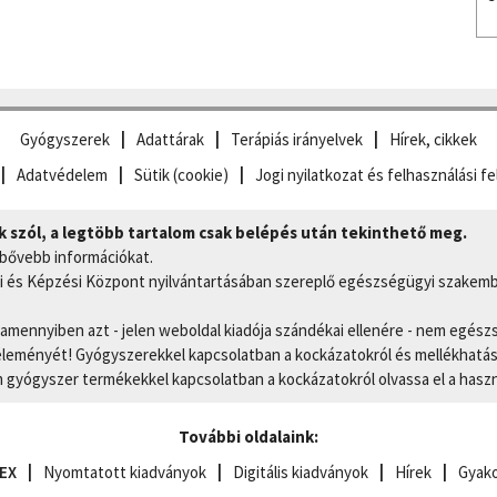
Gyógyszerek
Adattárak
Terápiás irányelvek
Hírek, cikkek
Adatvédelem
Sütik (cookie)
Jogi nyilatkozat és felhasználási fe
szól, a legtöbb tartalom csak belépés után tekinthető meg.
 bővebb információkat.
 és Képzési Központ nyilvántartásában szereplő egészségügyi szakemb
, amennyiben azt - jelen weboldal kiadója szándékai ellenére - nem egész
eményét! Gyógyszerekkel kapcsolatban a kockázatokról és mellékhatások
gyógyszer termékekkel kapcsolatban a kockázatokról olvassa el a hasz
További oldalaink:
EX
Nyomtatott kiadványok
Digitális kiadványok
Hírek
Gyako