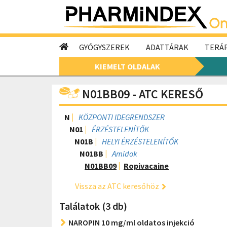
GYÓGYSZEREK
ADATTÁRAK
TERÁP
KIEMELT OLDALAK
N01BB09 - ATC KERESŐ
N
KÖZPONTI IDEGRENDSZER
N01
ÉRZÉSTELENÍTŐK
N01B
HELYI ÉRZÉSTELENÍTŐK
N01BB
Amidok
N01BB09
Ropivacaine
Vissza az ATC keresőhöz
Találatok (3 db)
NAROPIN 10 mg/ml oldatos injekció