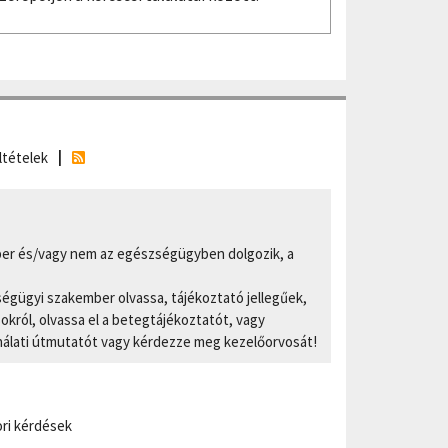
ltételek
er és/vagy nem az egészségügyben dolgozik, a
ségügyi szakember olvassa, tájékoztató jellegűek,
ról, olvassa el a betegtájékoztatót, vagy
nálati útmutatót vagy kérdezze meg kezelőorvosát!
ri kérdések