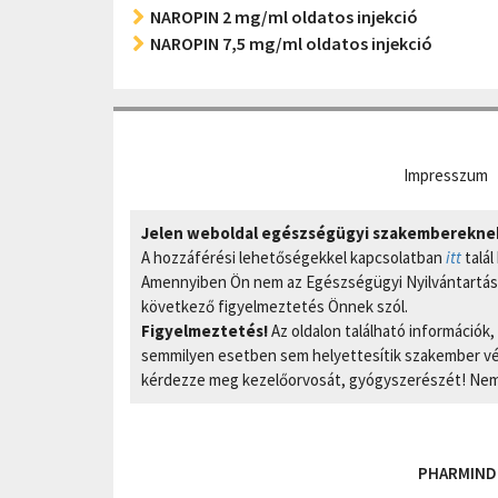
NAROPIN 2 mg/ml oldatos injekció
NAROPIN 7,5 mg/ml oldatos injekció
Impresszum
Jelen weboldal egészségügyi szakembereknek 
A hozzáférési lehetőségekkel kapcsolatban
itt
talál
Amennyiben Ön nem az Egészségügyi Nyilvántartási
következő figyelmeztetés Önnek szól.
Figyelmeztetés!
Az oldalon található információk
semmilyen esetben sem helyettesítik szakember vél
kérdezze meg kezelőorvosát, gyógyszerészét! Nem 
PHARMIND