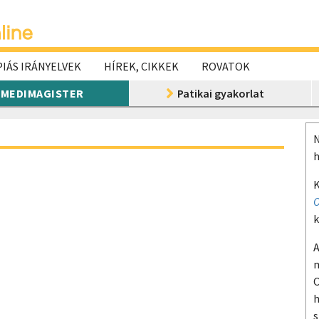
IÁS IRÁNYELVEK
HÍREK, CIKKEK
ROVATOK
MEDIMAGISTER
Patikai gyakorlat
N
h
K
O
k
A
m
O
h
s