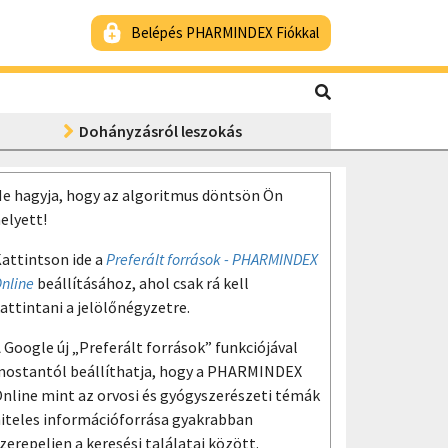
Belépés PHARMINDEX Fiókkal
Dohányzásról leszokás
e hagyja, hogy az algoritmus döntsön Ön
elyett!
attintson ide a
Preferált források - PHARMINDEX
nline
beállításához, ahol csak rá kell
attintani a jelölőnégyzetre.
 Google új „Preferált források” funkciójával
ostantól beállíthatja, hogy a PHARMINDEX
nline mint az orvosi és gyógyszerészeti témák
iteles információforrása gyakrabban
zerepeljen a keresési találatai között.