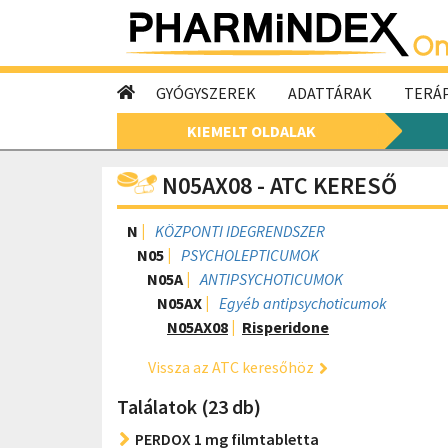
GYÓGYSZEREK
ADATTÁRAK
TERÁP
KIEMELT OLDALAK
N05AX08 - ATC KERESŐ
N
KÖZPONTI IDEGRENDSZER
N05
PSYCHOLEPTICUMOK
N05A
ANTIPSYCHOTICUMOK
N05AX
Egyéb antipsychoticumok
N05AX08
Risperidone
Vissza az ATC keresőhöz
Találatok (23 db)
PERDOX 1 mg filmtabletta