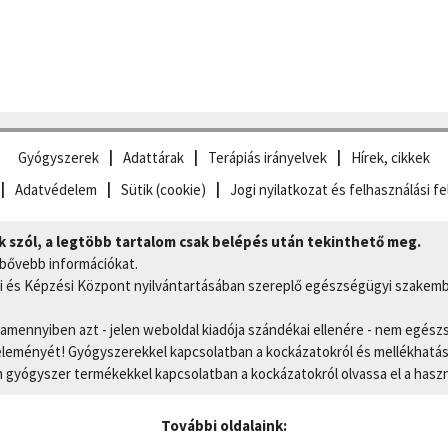
Gyógyszerek
Adattárak
Terápiás irányelvek
Hírek, cikkek
Adatvédelem
Sütik (cookie)
Jogi nyilatkozat és felhasználási fe
szól, a legtöbb tartalom csak belépés után tekinthető meg.
 bővebb információkat.
 és Képzési Központ nyilvántartásában szereplő egészségügyi szakemb
, amennyiben azt - jelen weboldal kiadója szándékai ellenére - nem egész
eményét! Gyógyszerekkel kapcsolatban a kockázatokról és mellékhatások
gyógyszer termékekkel kapcsolatban a kockázatokról olvassa el a hasz
További oldalaink: