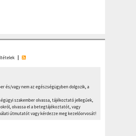
ltételek
er és/vagy nem az egészségügyben dolgozik, a
ségügyi szakember olvassa, tájékoztató jellegűek,
ról, olvassa el a betegtájékoztatót, vagy
nálati útmutatót vagy kérdezze meg kezelőorvosát!