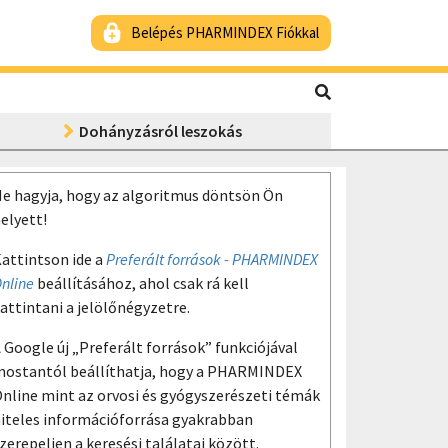
Belépés PHARMINDEX Fiókkal
Dohányzásról leszokás
e hagyja, hogy az algoritmus döntsön Ön
elyett!
attintson ide a
Preferált források - PHARMINDEX
nline
beállításához, ahol csak rá kell
attintani a jelölőnégyzetre.
 Google új „Preferált források” funkciójával
ostantól beállíthatja, hogy a PHARMINDEX
nline mint az orvosi és gyógyszerészeti témák
iteles információforrása gyakrabban
zerepeljen a keresési találatai között.