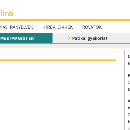
IÁS IRÁNYELVEK
HÍREK, CIKKEK
ROVATOK
MEDIMAGISTER
Patikai gyakorlat
N
h
K
O
k
A
m
O
h
s