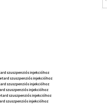
ard szuszpenziós injekcióhoz
etard szuszpenziós injekcióhoz
ard szuszpenziós injekcióhoz
ard szuszpenziós injekcióhoz
etard szuszpenziós injekcióhoz
ard szuszpenziós injekcióhoz