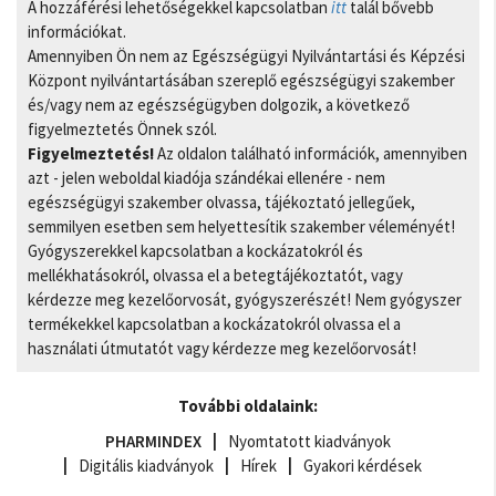
A hozzáférési lehetőségekkel kapcsolatban
itt
talál bővebb
információkat.
Amennyiben Ön nem az Egészségügyi Nyilvántartási és Képzési
Központ nyilvántartásában szereplő egészségügyi szakember
és/vagy nem az egészségügyben dolgozik, a következő
figyelmeztetés Önnek szól.
Figyelmeztetés!
Az oldalon található információk, amennyiben
azt - jelen weboldal kiadója szándékai ellenére - nem
egészségügyi szakember olvassa, tájékoztató jellegűek,
semmilyen esetben sem helyettesítik szakember véleményét!
Gyógyszerekkel kapcsolatban a kockázatokról és
mellékhatásokról, olvassa el a betegtájékoztatót, vagy
kérdezze meg kezelőorvosát, gyógyszerészét! Nem gyógyszer
termékekkel kapcsolatban a kockázatokról olvassa el a
használati útmutatót vagy kérdezze meg kezelőorvosát!
További oldalaink:
PHARMINDEX
Nyomtatott kiadványok
Digitális kiadványok
Hírek
Gyakori kérdések