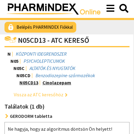
Belépés PHARMINDEX Fiókkal
N05CD13 - ATC KERESŐ
N
KÖZPONTI IDEGRENDSZER
N05
PSYCHOLEPTICUMOK
N05C
ALTATÓK ÉS NYUGTATÓK
N05CD
Benzodiazepine-származékok
N05CD13
Cinolazepam
Vissza az ATC keresőhöz
Találatok (1 db)
GERODORM tabletta
Ne hagyja, hogy az algoritmus döntsön Ön helyett!