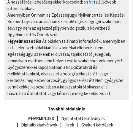
A hozzáférési lehetőségekkel kapcsolatban
itt
talál bővebb
információkat.
Amennyiben Ön nem az Egészségügyi Nyilvántartási és Képzési
Központ nyilvántartásában szereplő egészségügyi szakember
és/vagy nem az egészségügyben dolgozik, a következő
figyelmeztetés Önnek szól.
Figyelmeztetés!
Az oldalon található információk, amennyiben
azt - jelen weboldal kiadója szándékai ellenére - nem
egészségügyi szakember olvassa, tájékoztató jellegűek,
semmilyen esetben sem helyettesítik szakember véleményét!
Gyógyszerekkel kapcsolatban a kockázatokról és
mellékhatásokról, olvassa el a betegtájékoztatót, vagy
kérdezze meg kezelőorvosát, gyógyszerészét! Nem gyógyszer
termékekkel kapcsolatban a kockázatokról olvassa el a
használati útmutatót vagy kérdezze meg kezelőorvosát!
További oldalaink:
PHARMINDEX
Nyomtatott kiadványok
Digitális kiadványok
Hírek
Gyakori kérdések