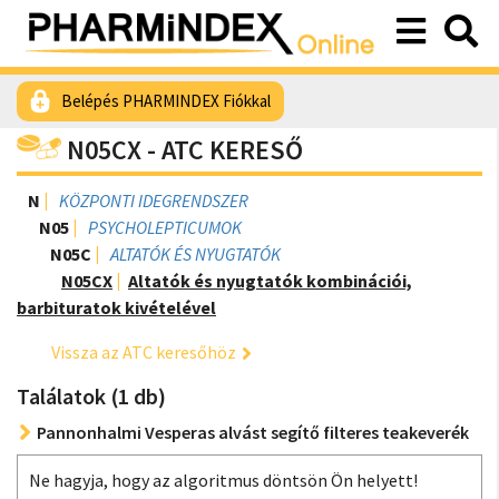
Belépés PHARMINDEX Fiókkal
N05CX - ATC KERESŐ
N
KÖZPONTI IDEGRENDSZER
N05
PSYCHOLEPTICUMOK
N05C
ALTATÓK ÉS NYUGTATÓK
N05CX
Altatók és nyugtatók kombinációi,
barbituratok kivételével
Vissza az ATC keresőhöz
Találatok (1 db)
Pannonhalmi Vesperas alvást segítő filteres teakeverék
Ne hagyja, hogy az algoritmus döntsön Ön helyett!