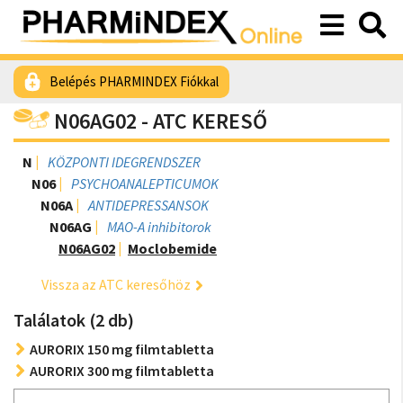
Belépés PHARMINDEX Fiókkal
N06AG02 - ATC KERESŐ
N
KÖZPONTI IDEGRENDSZER
N06
PSYCHOANALEPTICUMOK
N06A
ANTIDEPRESSANSOK
N06AG
MAO-A inhibitorok
N06AG02
Moclobemide
Vissza az ATC keresőhöz
Találatok (2 db)
AURORIX 150 mg filmtabletta
AURORIX 300 mg filmtabletta