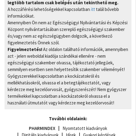
legtöbb tartalom csak belépés után tekinthető meg.
A hozzáférési lehetőségekkel kapcsolatban
itt
talál bővebb
információkat.
Amennyiben Ön nem az Egészségügyi Nyilvántartási és Képzési
Központ nyilvántartásában szereplő egészségügyi szakember
és/vagy nem az egészségügyben dolgozik, a következő
figyelmeztetés Önnek szól.
Figyelmeztetés!
Az oldalon található információk, amennyiben
azt - jelen weboldal kiadója szándékai ellenére - nem
egészségügyi szakember olvassa, tájékoztató jellegűek,
semmilyen esetben sem helyettesítik szakember véleményét!
Gyógyszerekkel kapcsolatban a kockázatokról és
mellékhatásokról, olvassa el a betegtájékoztatót, vagy
kérdezze meg kezelőorvosát, gyógyszerészét! Nem gyógyszer
termékekkel kapcsolatban a kockázatokról olvassa el a
használati útmutatót vagy kérdezze meg kezelőorvosát!
További oldalaink:
PHARMINDEX
Nyomtatott kiadványok
Digitális kiadványok
Hírek
Gyakori kérdések