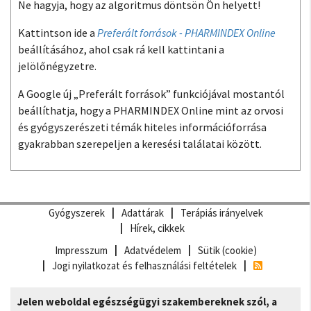
Ne hagyja, hogy az algoritmus döntsön Ön helyett!
Kattintson ide a
Preferált források - PHARMINDEX Online
beállításához, ahol csak rá kell kattintani a
jelölőnégyzetre.
A Google új „Preferált források” funkciójával mostantól
beállíthatja, hogy a PHARMINDEX Online mint az orvosi
és gyógyszerészeti témák hiteles információforrása
gyakrabban szerepeljen a keresési találatai között.
Gyógyszerek
Adattárak
Terápiás irányelvek
Hírek, cikkek
Impresszum
Adatvédelem
Sütik (cookie)
Jogi nyilatkozat és felhasználási feltételek
Jelen weboldal egészségügyi szakembereknek szól, a