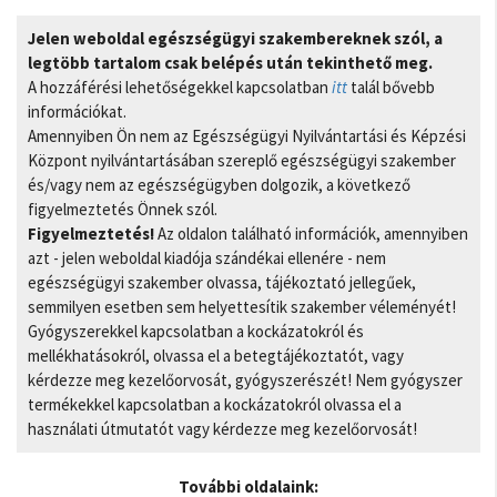
Jelen weboldal egészségügyi szakembereknek szól, a
legtöbb tartalom csak belépés után tekinthető meg.
A hozzáférési lehetőségekkel kapcsolatban
itt
talál bővebb
információkat.
Amennyiben Ön nem az Egészségügyi Nyilvántartási és Képzési
Központ nyilvántartásában szereplő egészségügyi szakember
és/vagy nem az egészségügyben dolgozik, a következő
figyelmeztetés Önnek szól.
Figyelmeztetés!
Az oldalon található információk, amennyiben
azt - jelen weboldal kiadója szándékai ellenére - nem
egészségügyi szakember olvassa, tájékoztató jellegűek,
semmilyen esetben sem helyettesítik szakember véleményét!
Gyógyszerekkel kapcsolatban a kockázatokról és
mellékhatásokról, olvassa el a betegtájékoztatót, vagy
kérdezze meg kezelőorvosát, gyógyszerészét! Nem gyógyszer
termékekkel kapcsolatban a kockázatokról olvassa el a
használati útmutatót vagy kérdezze meg kezelőorvosát!
További oldalaink: