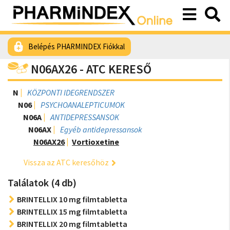
Belépés PHARMINDEX Fiókkal
N06AX26 - ATC KERESŐ
N
KÖZPONTI IDEGRENDSZER
N06
PSYCHOANALEPTICUMOK
N06A
ANTIDEPRESSANSOK
N06AX
Egyéb antidepressansok
N06AX26
Vortioxetine
Vissza az ATC keresőhöz
Találatok (4 db)
BRINTELLIX 10 mg filmtabletta
BRINTELLIX 15 mg filmtabletta
BRINTELLIX 20 mg filmtabletta