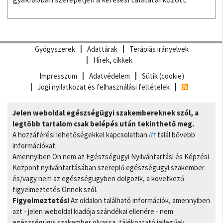
Gyógyszerek
Adattárak
Terápiás irányelvek
Hírek, cikkek
Impresszum
Adatvédelem
Sütik (cookie)
Jogi nyilatkozat és felhasználási feltételek
Jelen weboldal egészségügyi szakembereknek szól, a
legtöbb tartalom csak belépés után tekinthető meg.
A hozzáférési lehetőségekkel kapcsolatban
itt
talál bővebb
információkat.
Amennyiben Ön nem az Egészségügyi Nyilvántartási és Képzési
Központ nyilvántartásában szereplő egészségügyi szakember
és/vagy nem az egészségügyben dolgozik, a következő
figyelmeztetés Önnek szól.
Figyelmeztetés!
Az oldalon található információk, amennyiben
azt - jelen weboldal kiadója szándékai ellenére - nem
egészségügyi szakember olvassa, tájékoztató jellegűek,