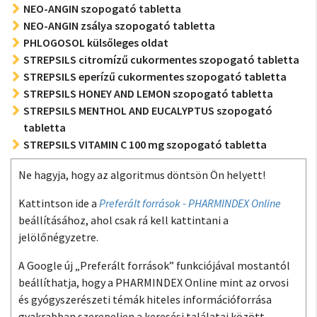
NEO-ANGIN szopogató tabletta
NEO-ANGIN zsálya szopogató tabletta
PHLOGOSOL külsőleges oldat
STREPSILS citromízű cukormentes szopogató tabletta
STREPSILS eperízű cukormentes szopogató tabletta
STREPSILS HONEY AND LEMON szopogató tabletta
STREPSILS MENTHOL AND EUCALYPTUS szopogató
tabletta
STREPSILS VITAMIN C 100 mg szopogató tabletta
Ne hagyja, hogy az algoritmus döntsön Ön helyett!
Kattintson ide a
Preferált források - PHARMINDEX Online
beállításához, ahol csak rá kell kattintani a
jelölőnégyzetre.
A Google új „Preferált források” funkciójával mostantól
beállíthatja, hogy a PHARMINDEX Online mint az orvosi
és gyógyszerészeti témák hiteles információforrása
gyakrabban szerepeljen a keresési találatai között.