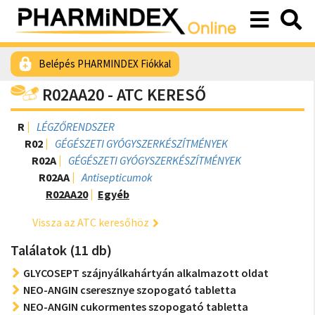
Belépés PHARMINDEX Fiókkal
R02AA20 - ATC KERESŐ
R
LÉGZŐRENDSZER
R02
GÉGÉSZETI GYÓGYSZERKÉSZÍTMÉNYEK
R02A
GÉGÉSZETI GYÓGYSZERKÉSZÍTMÉNYEK
R02AA
Antisepticumok
R02AA20
Egyéb
Vissza az ATC keresőhöz
Találatok (11 db)
GLYCOSEPT szájnyálkahártyán alkalmazott oldat
NEO-ANGIN cseresznye szopogató tabletta
NEO-ANGIN cukormentes szopogató tabletta