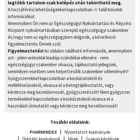
legtöbb tartalom csak belépés után tekinthető meg.
A hozzáférési lehetőségekkel kapcsolatban
itt
talál bővebb
információkat.
Amennyiben Ön nem az Egészségügyi Nyilvántartási és Képzési
Központ nyilvántartásában szereplő egészségügyi szakember
és/vagy nem az egészségügyben dolgozik, a következő
figyelmeztetés Önnek szól.
Figyelmeztetés!
Az oldalon található információk, amennyiben
azt - jelen weboldal kiadója szándékai ellenére - nem
egészségügyi szakember olvassa, tájékoztató jellegűek,
semmilyen esetben sem helyettesítik szakember véleményét!
Gyógyszerekkel kapcsolatban a kockázatokról és
mellékhatásokról, olvassa el a betegtájékoztatót, vagy
kérdezze meg kezelőorvosát, gyógyszerészét! Nem gyógyszer
termékekkel kapcsolatban a kockázatokról olvassa el a
használati útmutatót vagy kérdezze meg kezelőorvosát!
További oldalaink:
PHARMINDEX
Nyomtatott kiadványok
Digitális kiadványok
Hírek
Gyakori kérdések