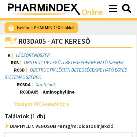
Belépés PHARMINDEX Fiókkal
R03DA05 - ATC KERESŐ
R
LÉGZŐRENDSZER
R03
OBSTRUCTIV LÉGÚTI BETEGSÉGEKRE HATÓ SZEREK
R03D
OBSTRUCTIV LÉGÚTI BETEGSÉGEKRE HATÓ EGYÉB
SYSTEMÁS SZEREK
R03DA
Xanthinok
R03DA05
Aminophylline
Vissza az ATC keresőhöz
Találatok (1 db)
DIAPHYLLIN VENOSUM 48 mg/ml oldatos injekció