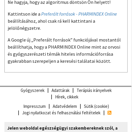
Ne hagyja, hogy az algoritmus döntsön Ön helyett!
Kattintson ide a
Preferált források - PHARMINDEX Online
beállításához, ahol csak rá kell kattintani a
jelölőnégyzetre.
A Google új „Preferált források” funkciójával mostantól
beállíthatja, hogy a PHARMINDEX Online mint az orvosi
és gyógyszerészeti témák hiteles információforrása
gyakrabban szerepeljen a keresési találatai között.
Gyógyszerek
Adattárak
Terápiás irányelvek
Hírek, cikkek
Impresszum
Adatvédelem
Sütik (cookie)
Jogi nyilatkozat és felhasználási feltételek
Jelen weboldal egészségügyi szakembereknek szól, a