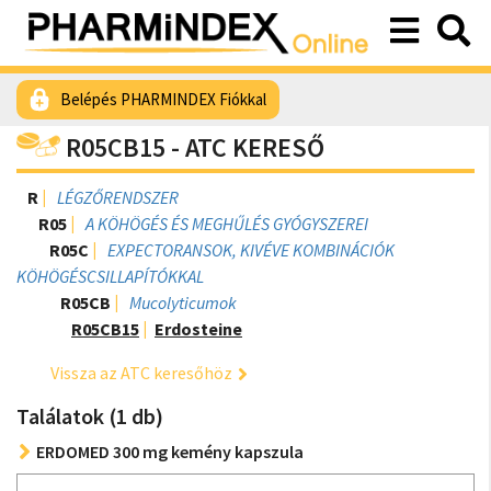
Belépés PHARMINDEX Fiókkal
R05CB15 - ATC KERESŐ
R
LÉGZŐRENDSZER
R05
A KÖHÖGÉS ÉS MEGHŰLÉS GYÓGYSZEREI
R05C
EXPECTORANSOK, KIVÉVE KOMBINÁCIÓK
KÖHÖGÉSCSILLAPÍTÓKKAL
R05CB
Mucolyticumok
R05CB15
Erdosteine
Vissza az ATC keresőhöz
Találatok (1 db)
ERDOMED 300 mg kemény kapszula