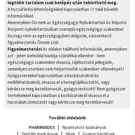
legtöbb tartalom csak belépés után tekinthető meg.
A hozzáférési lehetőségekkel kapcsolatban
itt
talál bővebb
információkat.
Amennyiben Ön nem az Egészségügyi Nyilvántartási és Képzési
Központ nyilvántartásában szereplő egészségügyi szakember
és/vagy nem az egészségügyben dolgozik, a következő
figyelmeztetés Önnek szól.
Figyelmeztetés!
Az oldalon található információk, amennyiben
azt - jelen weboldal kiadója szándékai ellenére - nem
egészségügyi szakember olvassa, tájékoztató jellegűek,
semmilyen esetben sem helyettesítik szakember véleményét!
Gyógyszerekkel kapcsolatban a kockázatokról és
mellékhatásokról, olvassa el a betegtájékoztatót, vagy
kérdezze meg kezelőorvosát, gyógyszerészét! Nem gyógyszer
termékekkel kapcsolatban a kockázatokról olvassa el a
használati útmutatót vagy kérdezze meg kezelőorvosát!
További oldalaink:
PHARMINDEX
Nyomtatott kiadványok
Digitális kiadványok
Hírek
Gyakori kérdések