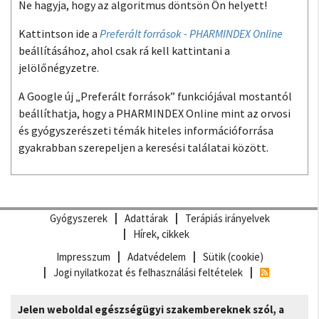
Ne hagyja, hogy az algoritmus döntsön Ön helyett!
Kattintson ide a
Preferált források - PHARMINDEX Online
beállításához, ahol csak rá kell kattintani a
jelölőnégyzetre.
A Google új „Preferált források” funkciójával mostantól
beállíthatja, hogy a PHARMINDEX Online mint az orvosi
és gyógyszerészeti témák hiteles információforrása
gyakrabban szerepeljen a keresési találatai között.
Gyógyszerek
Adattárak
Terápiás irányelvek
Hírek, cikkek
Impresszum
Adatvédelem
Sütik (cookie)
Jogi nyilatkozat és felhasználási feltételek
Jelen weboldal egészségügyi szakembereknek szól, a