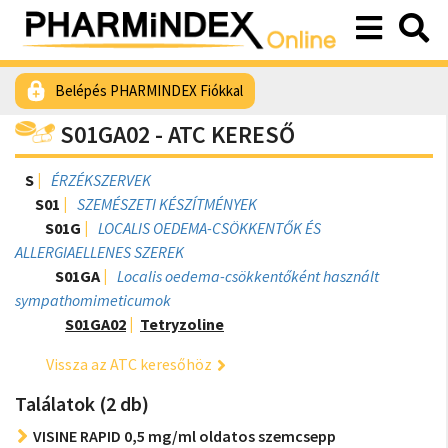
Belépés PHARMINDEX Fiókkal
S01GA02 - ATC KERESŐ
S
ÉRZÉKSZERVEK
S01
SZEMÉSZETI KÉSZÍTMÉNYEK
S01G
LOCALIS OEDEMA-CSÖKKENTŐK ÉS
ALLERGIAELLENES SZEREK
S01GA
Localis oedema-csökkentőként használt
sympathomimeticumok
S01GA02
Tetryzoline
Vissza az ATC keresőhöz
Találatok (2 db)
VISINE RAPID 0,5 mg/ml oldatos szemcsepp