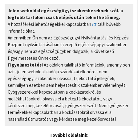
Jelen weboldal egészségügyi szakembereknek szól, a
legtöbb tartalom csak belépés után tekinthető meg.
A hozzáférési lehetőségekkel kapcsolatban
itt
talál bővebb
információkat.
Amennyiben Ön nem az Egészségügyi Nyilvántartási és Képzési
Központ nyilvántartásában szereplő egészségügyi szakember
és/vagy nem az egészségügyben dolgozik, a következő
figyelmeztetés Önnek szól.
Figyelmeztetés!
Az oldalon található információk, amennyiben
azt - jelen weboldal kiadója szándékai ellenére - nem
egészségügyi szakember olvassa, tájékoztató jellegűek,
semmilyen esetben sem helyettesítik szakember véleményét!
Gyógyszerekkel kapcsolatban a kockázatokról és
mellékhatásokról, olvassa el a betegtájékoztatót, vagy
kérdezze meg kezelőorvosát, gyógyszerészét! Nem gyógyszer
termékekkel kapcsolatban a kockázatokról olvassa el a
használati útmutatót vagy kérdezze meg kezelőorvosát!
További oldalaink: