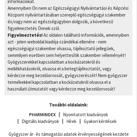
információkat.
Amennyiben Ön nem az Egészségügyi Nyilvántartási és Képzési
Központ nyilvántartásában szereplő egészségügyi szakember
és/vagy nem az egészségügyben dolgozik, a következő
figyelmeztetés Önnek szól.
Figyelmeztetés!
Az oldalon található információk, amennyiben
azt - jelen weboldal kiadója szándékai ellenére - nem
egészségügyi szakember olvassa, tájékoztató jellegűek,
semmilyen esetben sem helyettesítik szakember véleményét!
Gyógyszerekkel kapcsolatban a kockázatokról és
mellékhatásokról, olvassa el a betegtájékoztatót, vagy
kérdezze meg kezelőorvosát, gyógyszerészét! Nem gyógyszer
termékekkel kapcsolatban a kockázatokról olvassa el a
használati útmutatót vagy kérdezze meg kezelőorvosát!
További oldalaink:
PHARMINDEX
Nyomtatott kiadványok
Digitális kiadványok
Hírek
Gyakori kérdések
Gyógyszer ár- és támogatási adatok érvényességének kezdete