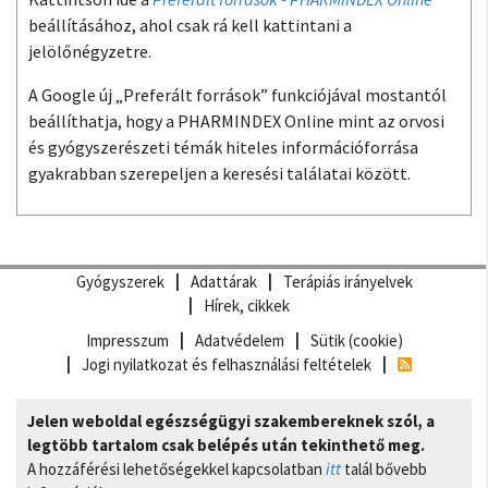
beállításához, ahol csak rá kell kattintani a
jelölőnégyzetre.
A Google új „Preferált források” funkciójával mostantól
beállíthatja, hogy a PHARMINDEX Online mint az orvosi
és gyógyszerészeti témák hiteles információforrása
gyakrabban szerepeljen a keresési találatai között.
Gyógyszerek
Adattárak
Terápiás irányelvek
Hírek, cikkek
Impresszum
Adatvédelem
Sütik (cookie)
Jogi nyilatkozat és felhasználási feltételek
Jelen weboldal egészségügyi szakembereknek szól, a
legtöbb tartalom csak belépés után tekinthető meg.
A hozzáférési lehetőségekkel kapcsolatban
itt
talál bővebb