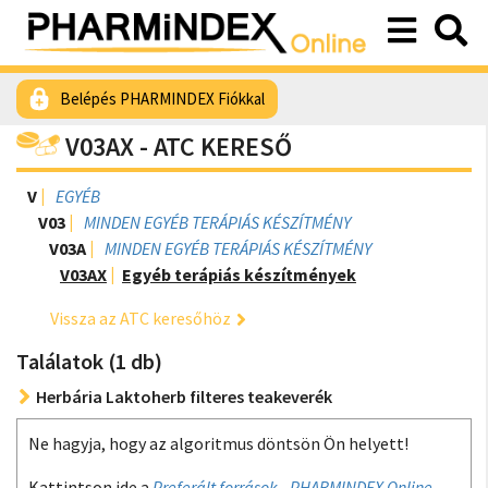
Belépés PHARMINDEX Fiókkal
V03AX - ATC KERESŐ
V
EGYÉB
V03
MINDEN EGYÉB TERÁPIÁS KÉSZÍTMÉNY
V03A
MINDEN EGYÉB TERÁPIÁS KÉSZÍTMÉNY
V03AX
Egyéb terápiás készítmények
Vissza az ATC keresőhöz
Találatok (1 db)
Herbária Laktoherb filteres teakeverék
Ne hagyja, hogy az algoritmus döntsön Ön helyett!
Kattintson ide a
Preferált források - PHARMINDEX Online