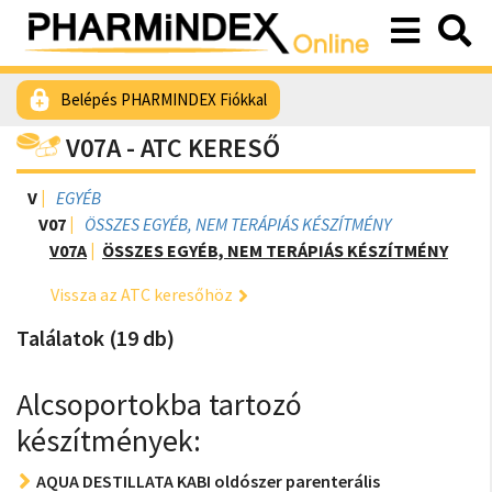
Belépés PHARMINDEX Fiókkal
V07A - ATC KERESŐ
V
EGYÉB
V07
ÖSSZES EGYÉB, NEM TERÁPIÁS KÉSZÍTMÉNY
V07A
ÖSSZES EGYÉB, NEM TERÁPIÁS KÉSZÍTMÉNY
Vissza az ATC keresőhöz
Találatok (19 db)
Alcsoportokba tartozó
készítmények:
AQUA DESTILLATA KABI oldószer parenterális