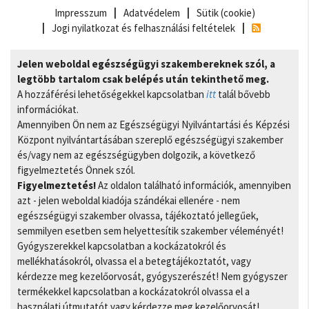
Impresszum
Adatvédelem
Sütik (cookie)
Jogi nyilatkozat és felhasználási feltételek
Jelen weboldal egészségügyi szakembereknek szól, a
legtöbb tartalom csak belépés után tekinthető meg.
A hozzáférési lehetőségekkel kapcsolatban
itt
talál bővebb
információkat.
Amennyiben Ön nem az Egészségügyi Nyilvántartási és Képzési
Központ nyilvántartásában szereplő egészségügyi szakember
és/vagy nem az egészségügyben dolgozik, a következő
figyelmeztetés Önnek szól.
Figyelmeztetés!
Az oldalon található információk, amennyiben
azt - jelen weboldal kiadója szándékai ellenére - nem
egészségügyi szakember olvassa, tájékoztató jellegűek,
semmilyen esetben sem helyettesítik szakember véleményét!
Gyógyszerekkel kapcsolatban a kockázatokról és
mellékhatásokról, olvassa el a betegtájékoztatót, vagy
kérdezze meg kezelőorvosát, gyógyszerészét! Nem gyógyszer
termékekkel kapcsolatban a kockázatokról olvassa el a
használati útmutatót vagy kérdezze meg kezelőorvosát!