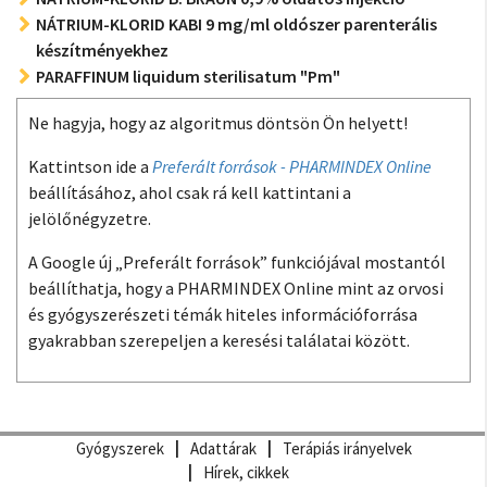
NÁTRIUM-KLORID KABI 9 mg/ml oldószer parenterális
készítményekhez
PARAFFINUM liquidum sterilisatum "Pm"
Ne hagyja, hogy az algoritmus döntsön Ön helyett!
Kattintson ide a
Preferált források - PHARMINDEX Online
beállításához, ahol csak rá kell kattintani a
jelölőnégyzetre.
A Google új „Preferált források” funkciójával mostantól
beállíthatja, hogy a PHARMINDEX Online mint az orvosi
és gyógyszerészeti témák hiteles információforrása
gyakrabban szerepeljen a keresési találatai között.
Gyógyszerek
Adattárak
Terápiás irányelvek
Hírek, cikkek