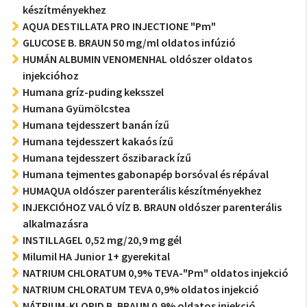
készítményekhez
AQUA DESTILLATA PRO INJECTIONE "Pm"
GLUCOSE B. BRAUN 50 mg/ml oldatos infúzió
HUMÁN ALBUMIN VENOMENHAL oldószer oldatos
injekcióhoz
Humana gríz-puding keksszel
Humana Gyümölcstea
Humana tejdesszert banán ízű
Humana tejdesszert kakaós ízű
Humana tejdesszert őszibarack ízű
Humana tejmentes gabonapép borsóval és répával
HUMAQUA oldószer parenterális készítményekhez
INJEKCIÓHOZ VALÓ VÍZ B. BRAUN oldószer parenterális
alkalmazásra
INSTILLAGEL 0,52 mg/20,9 mg gél
Milumil HA Junior 1+ gyerekital
NATRIUM CHLORATUM 0,9% TEVA-"Pm" oldatos injekció
NATRIUM CHLORATUM TEVA 0,9% oldatos injekció
NÁTRIUM-KLORID B. BRAUN 0,9% oldatos injekció