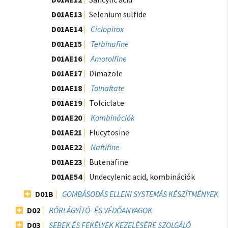
D01AE13
Selenium sulfide
D01AE14
Ciclopirox
D01AE15
Terbinafine
D01AE16
Amorolfine
D01AE17
Dimazole
D01AE18
Tolnaftate
D01AE19
Tolciclate
D01AE20
Kombinációk
D01AE21
Flucytosine
D01AE22
Naftifine
D01AE23
Butenafine
D01AE54
Undecylenic acid, kombinációk
D01B
GOMBÁSODÁS ELLENI SYSTEMÁS KÉSZÍTMÉNYEK
D02
BŐRLÁGYÍTÓ- ÉS VÉDŐANYAGOK
D03
SEBEK ÉS FEKÉLYEK KEZELÉSÉRE SZOLGÁLÓ