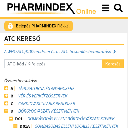
Belépés PHARMINDEX Fiókkal
ATC KERESŐ
A WHO ATC/DDD rendszer és az ATC-besorolás bemutatása
Keresés
Összes becsukása
A
TÁPCSATORNA ÉS ANYAGCSERE
B
VÉR ÉS VÉRKÉPZŐSZERVEK
C
CARDIOVASCULARIS RENDSZER
D
BŐRGYÓGYÁSZATI KÉSZÍTMÉNYEK
D01
GOMBÁSODÁS ELLENI BŐRGYÓGYÁSZATI SZEREK
D01A
GOMBÁSODÁS ELLENI LOCALIS KÉSZÍTMÉNYEK