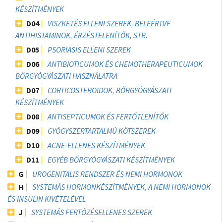
KÉSZÍTMÉNYEK
D04
VISZKETÉS ELLENI SZEREK, BELEÉRTVE
ANTIHISTAMINOK, ÉRZÉSTELENÍTŐK, STB.
D05
PSORIASIS ELLENI SZEREK
D06
ANTIBIOTICUMOK ÉS CHEMOTHERAPEUTICUMOK
BŐRGYÓGYÁSZATI HASZNÁLATRA
D07
CORTICOSTEROIDOK, BŐRGYÓGYÁSZATI
KÉSZÍTMÉNYEK
D08
ANTISEPTICUMOK ÉS FERTŐTLENÍTŐK
D09
GYÓGYSZERTARTALMÚ KÖTSZEREK
D10
ACNE-ELLENES KÉSZÍTMÉNYEK
D11
EGYÉB BŐRGYÓGYÁSZATI KÉSZÍTMÉNYEK
G
UROGENITALIS RENDSZER ÉS NEMI HORMONOK
H
SYSTEMÁS HORMONKÉSZÍTMÉNYEK, A NEMI HORMONOK
ÉS INSULIN KIVÉTELÉVEL
J
SYSTEMÁS FERTŐZÉSELLENES SZEREK