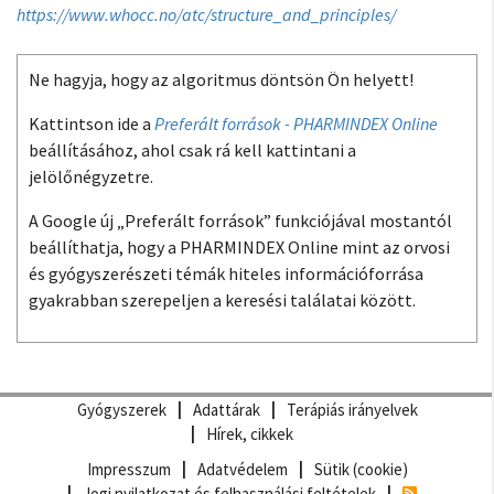
https://www.whocc.no/atc/structure_and_principles/
Ne hagyja, hogy az algoritmus döntsön Ön helyett!
Kattintson ide a
Preferált források - PHARMINDEX Online
beállításához, ahol csak rá kell kattintani a
jelölőnégyzetre.
A Google új „Preferált források” funkciójával mostantól
beállíthatja, hogy a PHARMINDEX Online mint az orvosi
és gyógyszerészeti témák hiteles információforrása
gyakrabban szerepeljen a keresési találatai között.
Gyógyszerek
Adattárak
Terápiás irányelvek
Hírek, cikkek
Impresszum
Adatvédelem
Sütik (cookie)
Jogi nyilatkozat és felhasználási feltételek