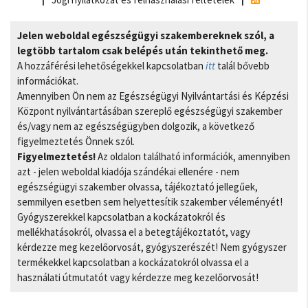
Jelen weboldal egészségügyi szakembereknek szól, a
legtöbb tartalom csak belépés után tekinthető meg.
A hozzáférési lehetőségekkel kapcsolatban
itt
talál bővebb
információkat.
Amennyiben Ön nem az Egészségügyi Nyilvántartási és Képzési
Központ nyilvántartásában szereplő egészségügyi szakember
és/vagy nem az egészségügyben dolgozik, a következő
figyelmeztetés Önnek szól.
Figyelmeztetés!
Az oldalon található információk, amennyiben
azt - jelen weboldal kiadója szándékai ellenére - nem
egészségügyi szakember olvassa, tájékoztató jellegűek,
semmilyen esetben sem helyettesítik szakember véleményét!
Gyógyszerekkel kapcsolatban a kockázatokról és
mellékhatásokról, olvassa el a betegtájékoztatót, vagy
kérdezze meg kezelőorvosát, gyógyszerészét! Nem gyógyszer
termékekkel kapcsolatban a kockázatokról olvassa el a
használati útmutatót vagy kérdezze meg kezelőorvosát!