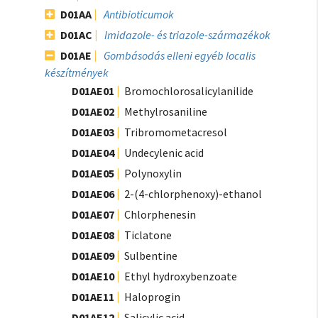
D01AA
Antibioticumok
D01AC
Imidazole- és triazole-származékok
D01AE
Gombásodás elleni egyéb localis
készítmények
D01AE01
Bromochlorosalicylanilide
D01AE02
Methylrosaniline
D01AE03
Tribromometacresol
D01AE04
Undecylenic acid
D01AE05
Polynoxylin
D01AE06
2-(4-chlorphenoxy)-ethanol
D01AE07
Chlorphenesin
D01AE08
Ticlatone
D01AE09
Sulbentine
D01AE10
Ethyl hydroxybenzoate
D01AE11
Haloprogin
D01AE12
Salicylic acid