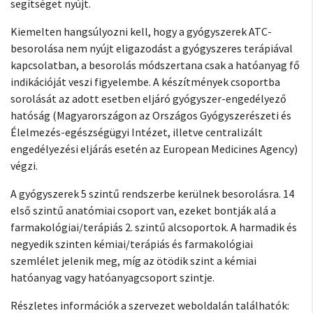
segítséget nyújt.
Kiemelten hangsúlyozni kell, hogy a gyógyszerek ATC-
besorolása nem nyújt eligazodást a gyógyszeres terápiával
kapcsolatban, a besorolás módszertana csak a hatóanyag fő
indikációját veszi figyelembe. A készítmények csoportba
sorolását az adott esetben eljáró gyógyszer-engedélyező
hatóság (Magyarországon az Országos Gyógyszerészeti és
Élelmezés-egészségügyi Intézet, illetve centralizált
engedélyezési eljárás esetén az European Medicines Agency)
végzi.
A gyógyszerek 5 szintű rendszerbe kerülnek besorolásra. 14
első szintű anatómiai csoport van, ezeket bontják alá a
farmakológiai/terápiás 2. szintű alcsoportok. A harmadik és
negyedik szinten kémiai/terápiás és farmakológiai
szemlélet jelenik meg, míg az ötödik szint a kémiai
hatóanyag vagy hatóanyagcsoport szintje.
Részletes információk a szervezet weboldalán találhatók: