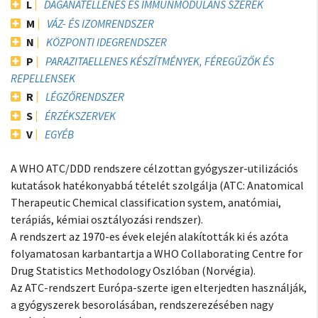
L
DAGANATELLENES ÉS IMMUNMODULANS SZEREK
M
VÁZ- ÉS IZOMRENDSZER
N
KÖZPONTI IDEGRENDSZER
P
PARAZITAELLENES KÉSZÍTMÉNYEK, FÉREGŰZŐK ÉS
REPELLENSEK
R
LÉGZŐRENDSZER
S
ÉRZÉKSZERVEK
V
EGYÉB
A WHO ATC/DDD rendszere célzottan gyógyszer-utilizációs
kutatások hatékonyabbá tételét szolgálja (ATC: Anatomical
Therapeutic Chemical classification system, anatómiai,
terápiás, kémiai osztályozási rendszer).
A rendszert az 1970-es évek elején alakították ki és azóta
folyamatosan karbantartja a WHO Collaborating Centre for
Drug Statistics Methodology Oszlóban (Norvégia).
Az ATC-rendszert Európa-szerte igen elterjedten használják,
a gyógyszerek besorolásában, rendszerezésében nagy