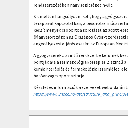
rendszerezésében nagy segítséget nyújt.
Kiemelten hangsúlyozni kell, hogy a gyógyszere
terápiával kapcsolatban, a besorolás módszertan
készítmények csoportba sorolását az adott ese
(Magyarországon az Országos Gyógyszerészeti és
engedélyezési eljárás esetén az European Medici
A gyógyszerek 5 szintű rendszerbe kerülnek beso
bontják alá a farmakológiai/terápiás 2. szintű 
kémiai/terápiás és farmakológiai szemlélet jele
hatóanyagcsoport szintje.
Részletes információk a szervezet weboldalán t
https://www.whocc.no/atc/structure_and_principle