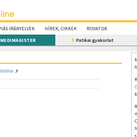
IÁS IRÁNYELVEK
HÍREK, CIKKEK
ROVATOK
MEDIMAGISTER
Patikai gyakorlat
N
h
utatása
K
O
k
A
m
O
h
s