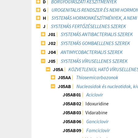
D
BŐRGYÓGYÁSZATI KÉSZÍTMÉNYEK
G
UROGENITALIS RENDSZER ÉS NEMI HORMO
H
SYSTEMÁS HORMONKÉSZÍTMÉNYEK, A NEMI 
J
SYSTEMÁS FERTŐZÉSELLENES SZEREK
J01
SYSTEMÁS ANTIBACTERIALIS SZEREK
J02
SYSTEMÁS GOMBAELLENES SZEREK
J04
ANTIMYCOBACTERIALIS SZEREK
J05
SYSTEMÁS VÍRUSELLENES SZEREK
J05A
KÖZVETLENÜL HATÓ VÍRUSELLENE
J05AA
Thiosemicarbazonok
J05AB
Nucleosidok és nucleotidok, ki
J05AB01
Aciclovir
J05AB02
Idoxuridine
J05AB03
Vidarabine
J05AB06
Ganciclovir
J05AB09
Famciclovir