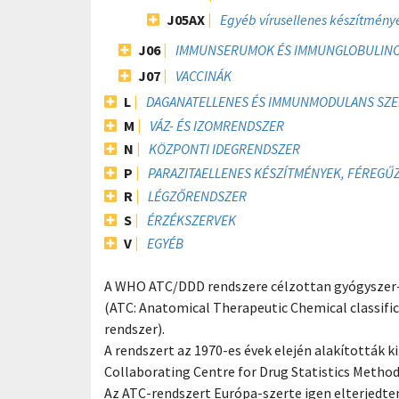
J05AX
Egyéb vírusellenes készítmény
J06
IMMUNSERUMOK ÉS IMMUNGLOBULIN
J07
VACCINÁK
L
DAGANATELLENES ÉS IMMUNMODULANS SZ
M
VÁZ- ÉS IZOMRENDSZER
N
KÖZPONTI IDEGRENDSZER
P
PARAZITAELLENES KÉSZÍTMÉNYEK, FÉREGŰ
R
LÉGZŐRENDSZER
S
ÉRZÉKSZERVEK
V
EGYÉB
A WHO ATC/DDD rendszere célzottan gyógyszer-u
(ATC: Anatomical Therapeutic Chemical classific
rendszer).
A rendszert az 1970-es évek elején alakították 
Collaborating Centre for Drug Statistics Metho
Az ATC-rendszert Európa-szerte igen elterjedte