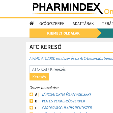
GYÓGYSZEREK
ADATTÁRAK
TERÁP
KIEMELT OLDALAK
ATC KERESŐ
A WHO ATC/DDD rendszer és az ATC-besorolás bem
Keresés
Összes becsukása
A
TÁPCSATORNA ÉS ANYAGCSERE
B
VÉR ÉS VÉRKÉPZŐSZERVEK
C
CARDIOVASCULARIS RENDSZER