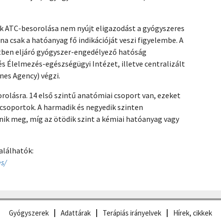
k ATC-besorolása nem nyújt eligazodást a gyógyszeres
a csak a hatóanyag fő indikációját veszi figyelembe. A
tben eljáró gyógyszer-engedélyező hatóság
 Élelmezés-egészségügyi Intézet, illetve centralizált
nes Agency) végzi.
rolásra. 14 első szintű anatómiai csoport van, ezeket
alcsoportok. A harmadik és negyedik szinten
nik meg, míg az ötödik szint a kémiai hatóanyag vagy
alálhatók:
s/
Gyógyszerek
Adattárak
Terápiás irányelvek
Hírek, cikkek