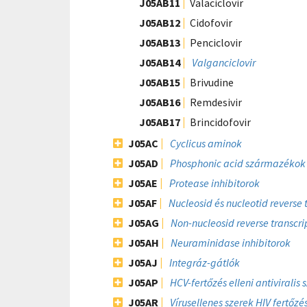
J05AB11
Valaciclovir
J05AB12
Cidofovir
J05AB13
Penciclovir
J05AB14
Valganciclovir
J05AB15
Brivudine
J05AB16
Remdesivir
J05AB17
Brincidofovir
J05AC
Cyclicus aminok
J05AD
Phosphonic acid származékok
J05AE
Protease inhibitorok
J05AF
Nucleosid és nucleotid reverse 
J05AG
Non-nucleosid reverse transcr
J05AH
Neuraminidase inhibitorok
J05AJ
Integráz-gátlók
J05AP
HCV-fertőzés elleni antiviralis 
J05AR
Vírusellenes szerek HIV fertőz