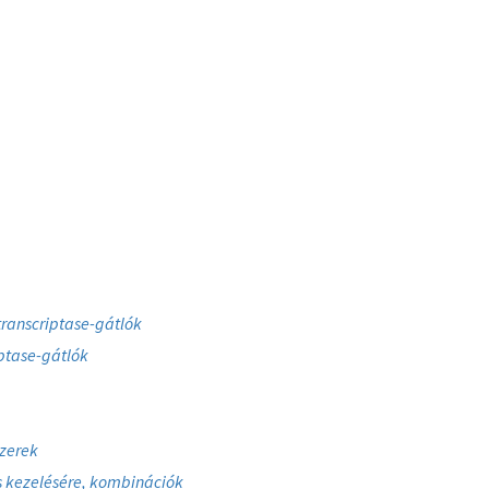
transcriptase-gátlók
iptase-gátlók
szerek
és kezelésére, kombinációk