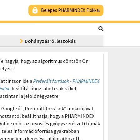
Belépés PHARMINDEX Fiókkal
Dohányzásról leszokás
e hagyja, hogy az algoritmus döntsön Ön
elyett!
attintson ide a
Preferált források - PHARMINDEX
nline
beállításához, ahol csak rá kell
attintani a jelölőnégyzetre.
 Google új „Preferált források” funkciójával
ostantól beállíthatja, hogy a PHARMINDEX
nline mint az orvosi és gyógyszerészeti témák
iteles információforrása gyakrabban
zerepeljen a keresési találatai között.