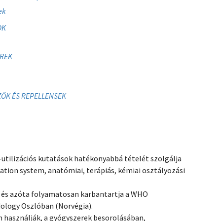
ek
OK
EREK
ZŐK ÉS REPELLENSEK
tilizációs kutatások hatékonyabbá tételét szolgálja
ation system, anatómiai, terápiás, kémiai osztályozási
ki és azóta folyamatosan karbantartja a WHO
dology Oszlóban (Norvégia).
n használják, a gyógyszerek besorolásában,