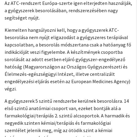
Az ATC-rendszert Európa-szerte igen elterjedten használják,
a gyógyszerek besorolásában, rendszerezésében nagy
segítséget nyújt.
Kiemelten hangsúlyozni kell, hogy a gyógyszerek ATC-
besorolása nem nyújt eligazodást a gyógyszeres terápiával
kapcsolatban, a besorolás módszertana csak a hatóanyag fő
indikációját veszi figyelembe. A készítmények csoportba
sorolását az adott esetben eljáró gyógyszer-engedélyező
hatóság (Magyarországon az Országos Gyógyszerészeti és
Élelmezés-egészségügyi Intézet, illetve centralizált
engedélyezési eljárás esetén az European Medicines Agency)
végzi.
A gyógyszerek 5 szintű rendszerbe kerülnek besorolásra. 14
első szintű anatómiai csoport van, ezeket bontják alá a
farmakológiai/terápiás 2. szintű alcsoportok. A harmadik és
negyedik szinten kémiai/terápiás és farmakológiai
szemlélet jelenik meg, míg az ötödik szint a kémiai