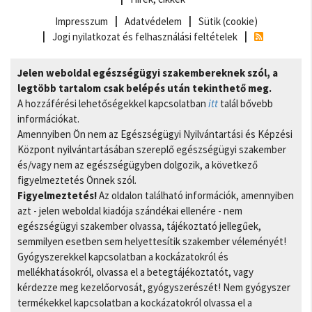
Impresszum
Adatvédelem
Sütik (cookie)
Jogi nyilatkozat és felhasználási feltételek
Jelen weboldal egészségügyi szakembereknek szól, a
legtöbb tartalom csak belépés után tekinthető meg.
A hozzáférési lehetőségekkel kapcsolatban
itt
talál bővebb
információkat.
Amennyiben Ön nem az Egészségügyi Nyilvántartási és Képzési
Központ nyilvántartásában szereplő egészségügyi szakember
és/vagy nem az egészségügyben dolgozik, a következő
figyelmeztetés Önnek szól.
Figyelmeztetés!
Az oldalon található információk, amennyiben
azt - jelen weboldal kiadója szándékai ellenére - nem
egészségügyi szakember olvassa, tájékoztató jellegűek,
semmilyen esetben sem helyettesítik szakember véleményét!
Gyógyszerekkel kapcsolatban a kockázatokról és
mellékhatásokról, olvassa el a betegtájékoztatót, vagy
kérdezze meg kezelőorvosát, gyógyszerészét! Nem gyógyszer
termékekkel kapcsolatban a kockázatokról olvassa el a