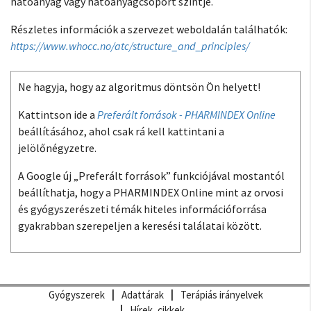
hatóanyag vagy hatóanyagcsoport szintje.
Részletes információk a szervezet weboldalán találhatók:
https://www.whocc.no/atc/structure_and_principles/
Ne hagyja, hogy az algoritmus döntsön Ön helyett!
Kattintson ide a
Preferált források - PHARMINDEX Online
beállításához, ahol csak rá kell kattintani a
jelölőnégyzetre.
A Google új „Preferált források” funkciójával mostantól
beállíthatja, hogy a PHARMINDEX Online mint az orvosi
és gyógyszerészeti témák hiteles információforrása
gyakrabban szerepeljen a keresési találatai között.
Gyógyszerek
Adattárak
Terápiás irányelvek
Hírek, cikkek