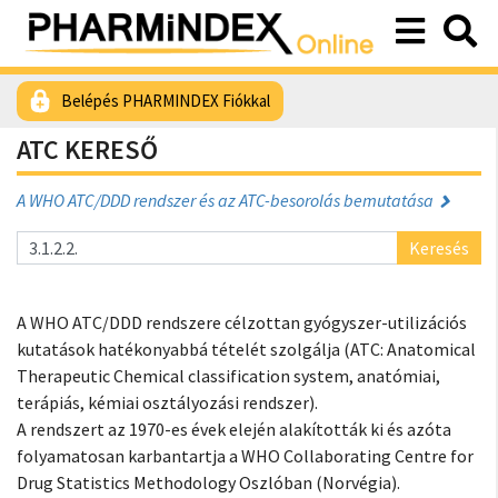
Belépés PHARMINDEX Fiókkal
ATC KERESŐ
A WHO ATC/DDD rendszer és az ATC-besorolás bemutatása
Keresés
A WHO ATC/DDD rendszere célzottan gyógyszer-utilizációs
kutatások hatékonyabbá tételét szolgálja (ATC: Anatomical
Therapeutic Chemical classification system, anatómiai,
terápiás, kémiai osztályozási rendszer).
A rendszert az 1970-es évek elején alakították ki és azóta
folyamatosan karbantartja a WHO Collaborating Centre for
Drug Statistics Methodology Oszlóban (Norvégia).