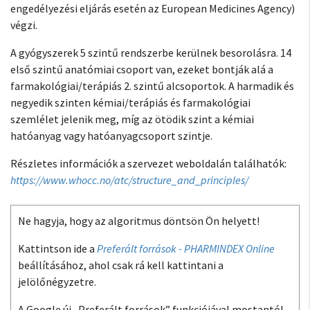
engedélyezési eljárás esetén az European Medicines Agency)
végzi.
A gyógyszerek 5 szintű rendszerbe kerülnek besorolásra. 14
első szintű anatómiai csoport van, ezeket bontják alá a
farmakológiai/terápiás 2. szintű alcsoportok. A harmadik és
negyedik szinten kémiai/terápiás és farmakológiai
szemlélet jelenik meg, míg az ötödik szint a kémiai
hatóanyag vagy hatóanyagcsoport szintje.
Részletes információk a szervezet weboldalán találhatók:
https://www.whocc.no/atc/structure_and_principles/
Ne hagyja, hogy az algoritmus döntsön Ön helyett!
Kattintson ide a
Preferált források - PHARMINDEX Online
beállításához, ahol csak rá kell kattintani a
jelölőnégyzetre.
A Google új „Preferált források” funkciójával mostantól