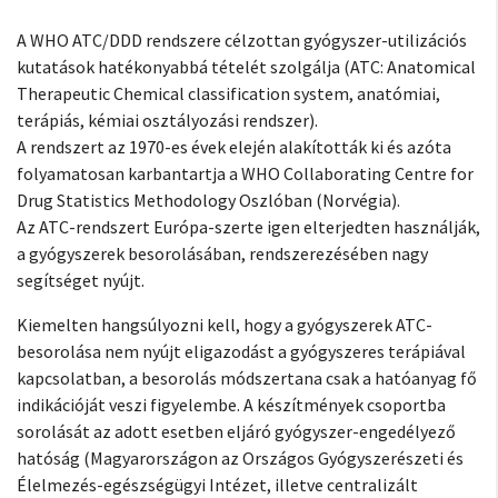
A WHO ATC/DDD rendszere célzottan gyógyszer-utilizációs
kutatások hatékonyabbá tételét szolgálja (ATC: Anatomical
Therapeutic Chemical classification system, anatómiai,
terápiás, kémiai osztályozási rendszer).
A rendszert az 1970-es évek elején alakították ki és azóta
folyamatosan karbantartja a WHO Collaborating Centre for
Drug Statistics Methodology Oszlóban (Norvégia).
Az ATC-rendszert Európa-szerte igen elterjedten használják,
a gyógyszerek besorolásában, rendszerezésében nagy
segítséget nyújt.
Kiemelten hangsúlyozni kell, hogy a gyógyszerek ATC-
besorolása nem nyújt eligazodást a gyógyszeres terápiával
kapcsolatban, a besorolás módszertana csak a hatóanyag fő
indikációját veszi figyelembe. A készítmények csoportba
sorolását az adott esetben eljáró gyógyszer-engedélyező
hatóság (Magyarországon az Országos Gyógyszerészeti és
Élelmezés-egészségügyi Intézet, illetve centralizált