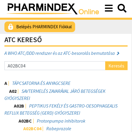
Belépés PHARMINDEX Fiókkal
ATC KERESŐ
A WHO ATC/DDD rendszer és az ATC-besorolás bemutatása
Keresés
A
TÁPCSATORNA ÉS ANYAGCSERE
A02
SAVTERMELÉS ZAVARÁVAL JÁRÓ BETEGSÉGEK
GYÓGYSZEREI
A02B
PEPTIKUS FEKÉLY ÉS GASTRO-OESOPHAGEALIS
REFLUX BETEGSÉG (GERD) GYÓGYSZEREI
A02BC
Protonpumpa inhibitorok
A02BC04
Rabeprazole