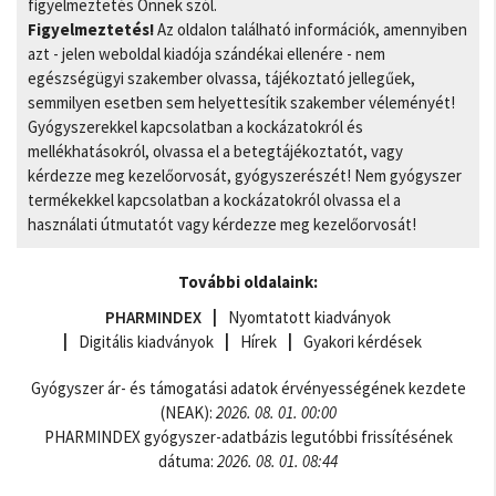
figyelmeztetés Önnek szól.
Figyelmeztetés!
Az oldalon található információk, amennyiben
azt - jelen weboldal kiadója szándékai ellenére - nem
egészségügyi szakember olvassa, tájékoztató jellegűek,
semmilyen esetben sem helyettesítik szakember véleményét!
Gyógyszerekkel kapcsolatban a kockázatokról és
mellékhatásokról, olvassa el a betegtájékoztatót, vagy
kérdezze meg kezelőorvosát, gyógyszerészét! Nem gyógyszer
termékekkel kapcsolatban a kockázatokról olvassa el a
használati útmutatót vagy kérdezze meg kezelőorvosát!
További oldalaink:
PHARMINDEX
Nyomtatott kiadványok
Digitális kiadványok
Hírek
Gyakori kérdések
Gyógyszer ár- és támogatási adatok érvényességének kezdete
(NEAK):
2026. 08. 01. 00:00
PHARMINDEX gyógyszer-adatbázis legutóbbi frissítésének
dátuma:
2026. 08. 01. 08:44