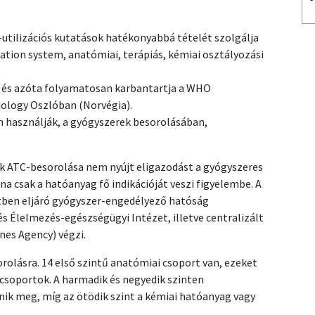
tilizációs kutatások hatékonyabbá tételét szolgálja
ation system, anatómiai, terápiás, kémiai osztályozási
ki és azóta folyamatosan karbantartja a WHO
dology Oszlóban (Norvégia).
n használják, a gyógyszerek besorolásában,
k ATC-besorolása nem nyújt eligazodást a gyógyszeres
a csak a hatóanyag fő indikációját veszi figyelembe. A
tben eljáró gyógyszer-engedélyező hatóság
 Élelmezés-egészségügyi Intézet, illetve centralizált
nes Agency) végzi.
rolásra. 14 első szintű anatómiai csoport van, ezeket
alcsoportok. A harmadik és negyedik szinten
nik meg, míg az ötödik szint a kémiai hatóanyag vagy