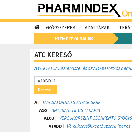
GYÓGYSZEREK
ADATTÁRAK
TERÁP
KIEMELT OLDALAK
ATC KERESŐ
A WHO ATC/DDD rendszer és az ATC-besorolás bem
Keresés
A
TÁPCSATORNA ÉS ANYAGCSERE
A10
ANTIDIABETIKUS TERÁPIA
A10B
VÉRCUKORSZINT-CSÖKKENTŐ GYÓGYSZ
A10BD
Vércukorcsökkentő szerek (per os