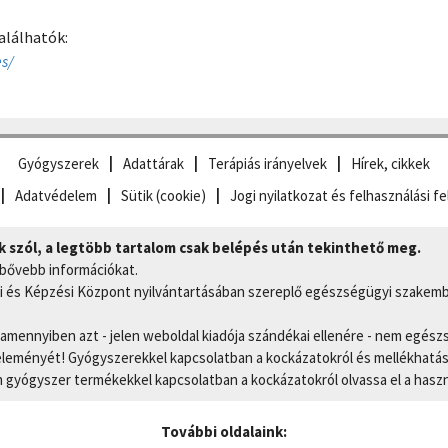
alálhatók:
s/
Gyógyszerek
Adattárak
Terápiás irányelvek
Hírek, cikkek
Adatvédelem
Sütik (cookie)
Jogi nyilatkozat és felhasználási fe
szól, a legtöbb tartalom csak belépés után tekinthető meg.
 bővebb információkat.
 és Képzési Központ nyilvántartásában szereplő egészségügyi szakemb
, amennyiben azt - jelen weboldal kiadója szándékai ellenére - nem egész
eményét! Gyógyszerekkel kapcsolatban a kockázatokról és mellékhatások
gyógyszer termékekkel kapcsolatban a kockázatokról olvassa el a hasz
További oldalaink: