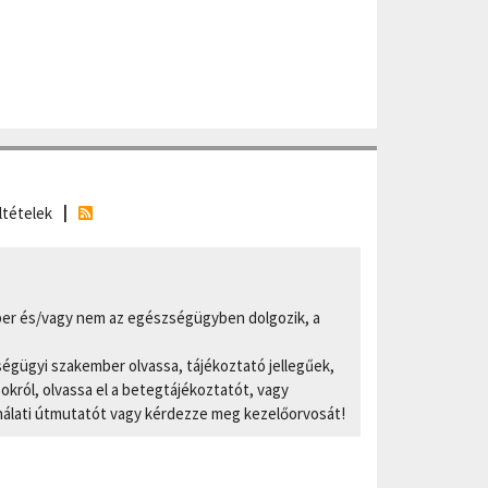
ltételek
er és/vagy nem az egészségügyben dolgozik, a
ségügyi szakember olvassa, tájékoztató jellegűek,
ról, olvassa el a betegtájékoztatót, vagy
nálati útmutatót vagy kérdezze meg kezelőorvosát!