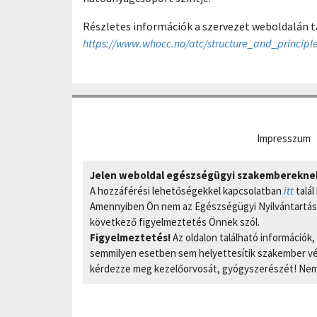
Részletes információk a szervezet weboldalán t
https://www.whocc.no/atc/structure_and_principle
Impresszum
Jelen weboldal egészségügyi szakembereknek 
A hozzáférési lehetőségekkel kapcsolatban
itt
talál
Amennyiben Ön nem az Egészségügyi Nyilvántartási
következő figyelmeztetés Önnek szól.
Figyelmeztetés!
Az oldalon található információk
semmilyen esetben sem helyettesítik szakember vél
kérdezze meg kezelőorvosát, gyógyszerészét! Nem 