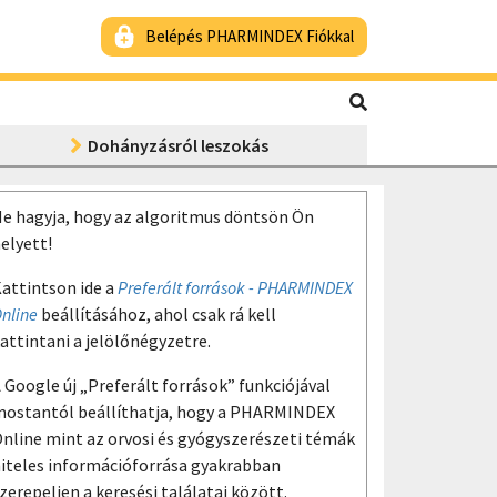
Belépés PHARMINDEX Fiókkal
Dohányzásról leszokás
e hagyja, hogy az algoritmus döntsön Ön
elyett!
attintson ide a
Preferált források - PHARMINDEX
nline
beállításához, ahol csak rá kell
attintani a jelölőnégyzetre.
 Google új „Preferált források” funkciójával
ostantól beállíthatja, hogy a PHARMINDEX
nline mint az orvosi és gyógyszerészeti témák
iteles információforrása gyakrabban
zerepeljen a keresési találatai között.