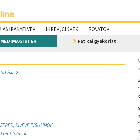
IÁS IRÁNYELVEK
HÍREK, CIKKEK
ROVATOK
MEDIMAGISTER
Patikai gyakorlat
N
h
utatása
K
O
k
A
m
O
EREK, KIVÉVE INSULINOK
h
) kombinációi
s