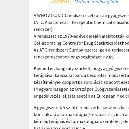
A10BD11
Metformin és linagliptin
A WHO ATC/DDD rendszere célzottan gyógyszer-u
(ATC: Anatomical Therapeutic Chemical classific
rendszer).
A rendszert az 1970-es évek elején alakították 
Collaborating Centre for Drug Statistics Metho
Az ATC-rendszert Európa-szerte igen elterjedte
rendszerezésében nagy segítséget nyújt.
Kiemelten hangsúlyozni kell, hogy a gyógyszere
terápiával kapcsolatban, a besorolás módszertan
készítmények csoportba sorolását az adott ese
(Magyarországon az Országos Gyógyszerészeti és
engedélyezési eljárás esetén az European Medici
A gyógyszerek 5 szintű rendszerbe kerülnek beso
bontják alá a farmakológiai/terápiás 2. szintű 
kémiai/terápiás és farmakológiai szemlélet jele
hatóanyagcsoport szintje.