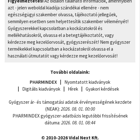
Figyelmeztetés!
Az oldalon található információk, amennyiben
azt - jelen weboldal kiadója szándékai ellenére - nem
egészségügyi szakember olvassa, tájékoztató jellegűek,
semmilyen esetben sem helyettesítik szakember véleményét!
Gyógyszerekkel kapcsolatban a kockázatokról és
mellékhatásokról, olvassa el a betegtájékoztatót, vagy
kérdezze meg kezelőorvosát, gyógyszerészét! Nem gyógyszer
termékekkel kapcsolatban a kockázatokról olvassa el a
használati útmutatót vagy kérdezze meg kezelőorvosát!
További oldalaink:
PHARMINDEX
Nyomtatott kiadványok
Digitális kiadványok
Hírek
Gyakori kérdések
Gyógyszer ár- és támogatási adatok érvényességének kezdete
(NEAK):
2026. 08. 01. 00:00
PHARMINDEX gyógyszer-adatbázis legutóbbi frissítésének
dátuma:
2026. 08. 01. 08:44
© 2010-2026 Vidal Next Kft.