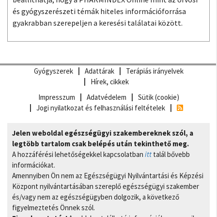
és gyógyszerészeti témák hiteles információforrása
gyakrabban szerepeljen a keresési találatai között.
Gyógyszerek
Adattárak
Terápiás irányelvek
Hírek, cikkek
Impresszum
Adatvédelem
Sütik (cookie)
Jogi nyilatkozat és felhasználási feltételek
Jelen weboldal egészségügyi szakembereknek szól, a
legtöbb tartalom csak belépés után tekinthető meg.
A hozzáférési lehetőségekkel kapcsolatban
itt
talál bővebb
információkat.
Amennyiben Ön nem az Egészségügyi Nyilvántartási és Képzési
Központ nyilvántartásában szereplő egészségügyi szakember
és/vagy nem az egészségügyben dolgozik, a következő
figyelmeztetés Önnek szól.