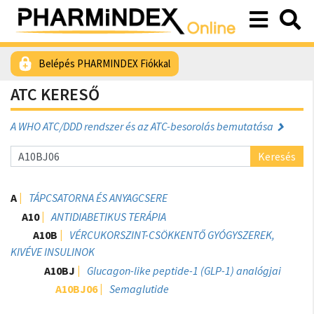
Belépés PHARMINDEX Fiókkal
ATC KERESŐ
A WHO ATC/DDD rendszer és az ATC-besorolás bemutatása
Keresés
A
TÁPCSATORNA ÉS ANYAGCSERE
A10
ANTIDIABETIKUS TERÁPIA
A10B
VÉRCUKORSZINT-CSÖKKENTŐ GYÓGYSZEREK,
KIVÉVE INSULINOK
A10BJ
Glucagon-like peptide-1 (GLP-1) analógjai
A10BJ06
Semaglutide