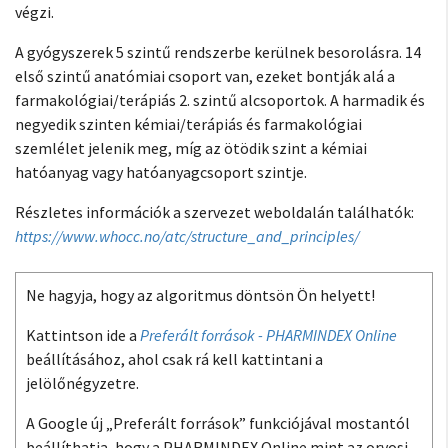
végzi.
A gyógyszerek 5 szintű rendszerbe kerülnek besorolásra. 14
első szintű anatómiai csoport van, ezeket bontják alá a
farmakológiai/terápiás 2. szintű alcsoportok. A harmadik és
negyedik szinten kémiai/terápiás és farmakológiai
szemlélet jelenik meg, míg az ötödik szint a kémiai
hatóanyag vagy hatóanyagcsoport szintje.
Részletes információk a szervezet weboldalán találhatók:
https://www.whocc.no/atc/structure_and_principles/
Ne hagyja, hogy az algoritmus döntsön Ön helyett!
Kattintson ide a
Preferált források - PHARMINDEX Online
beállításához, ahol csak rá kell kattintani a
jelölőnégyzetre.
A Google új „Preferált források” funkciójával mostantól
beállíthatja, hogy a PHARMINDEX Online mint az orvosi