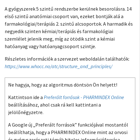
A gyógyszerek 5 szintű rendszerbe kerülnek besorolásra. 14
első szintű anatómiai csoport van, ezeket bontják alá a
farmakológiai/terápiás 2. szintű alcsoportok. A harmadik és
negyedik szinten kémiai/terápiás és farmakológiai
szemlélet jelenik meg, míg az ötödik szint a kémiai
hatóanyag vagy hatóanyagcsoport szintje.
Részletes információk a szervezet weboldalán találhatók:
https://www.whocc.no/atc/structure_and_principles/
Ne hagyja, hogy az algoritmus döntsön Ön helyett!
Kattintson ide a
Preferált források - PHARMINDEX Online
beállításához, ahol csak rá kell kattintani a
jelölőnégyzetre.
A Google új „Preferált források” funkciójával mostantól
beállíthatja, hogy a PHARMINDEX Online mint az orvosi
és gyógyszerészeti témák hiteles információforrása