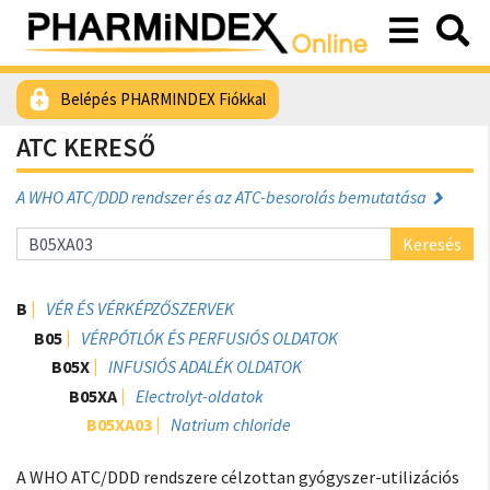
Belépés PHARMINDEX Fiókkal
ATC KERESŐ
A WHO ATC/DDD rendszer és az ATC-besorolás bemutatása
Keresés
B
VÉR ÉS VÉRKÉPZŐSZERVEK
B05
VÉRPÓTLÓK ÉS PERFUSIÓS OLDATOK
B05X
INFUSIÓS ADALÉK OLDATOK
B05XA
Electrolyt-oldatok
B05XA03
Natrium chloride
A WHO ATC/DDD rendszere célzottan gyógyszer-utilizációs