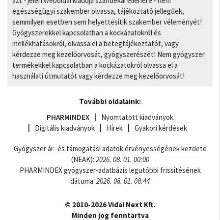
azt - jelen weboldal kiadója szándékai ellenére - nem
egészségügyi szakember olvassa, tájékoztató jellegűek,
semmilyen esetben sem helyettesítik szakember véleményét!
Gyógyszerekkel kapcsolatban a kockázatokról és
mellékhatásokról, olvassa el a betegtájékoztatót, vagy
kérdezze meg kezelőorvosát, gyógyszerészét! Nem gyógyszer
termékekkel kapcsolatban a kockázatokról olvassa el a
használati útmutatót vagy kérdezze meg kezelőorvosát!
További oldalaink:
PHARMINDEX
Nyomtatott kiadványok
Digitális kiadványok
Hírek
Gyakori kérdések
Gyógyszer ár- és támogatási adatok érvényességének kezdete
(NEAK):
2026. 08. 01. 00:00
PHARMINDEX gyógyszer-adatbázis legutóbbi frissítésének
dátuma:
2026. 08. 01. 08:44
© 2010-2026 Vidal Next Kft.
Minden jog fenntartva