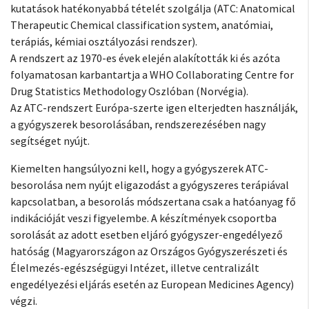
kutatások hatékonyabbá tételét szolgálja (ATC: Anatomical
Therapeutic Chemical classification system, anatómiai,
terápiás, kémiai osztályozási rendszer).
A rendszert az 1970-es évek elején alakították ki és azóta
folyamatosan karbantartja a WHO Collaborating Centre for
Drug Statistics Methodology Oszlóban (Norvégia).
Az ATC-rendszert Európa-szerte igen elterjedten használják,
a gyógyszerek besorolásában, rendszerezésében nagy
segítséget nyújt.
Kiemelten hangsúlyozni kell, hogy a gyógyszerek ATC-
besorolása nem nyújt eligazodást a gyógyszeres terápiával
kapcsolatban, a besorolás módszertana csak a hatóanyag fő
indikációját veszi figyelembe. A készítmények csoportba
sorolását az adott esetben eljáró gyógyszer-engedélyező
hatóság (Magyarországon az Országos Gyógyszerészeti és
Élelmezés-egészségügyi Intézet, illetve centralizált
engedélyezési eljárás esetén az European Medicines Agency)
végzi.