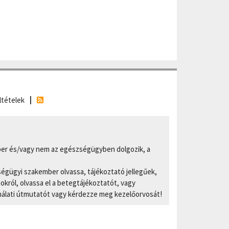
ltételek
er és/vagy nem az egészségügyben dolgozik, a
ségügyi szakember olvassa, tájékoztató jellegűek,
ról, olvassa el a betegtájékoztatót, vagy
nálati útmutatót vagy kérdezze meg kezelőorvosát!