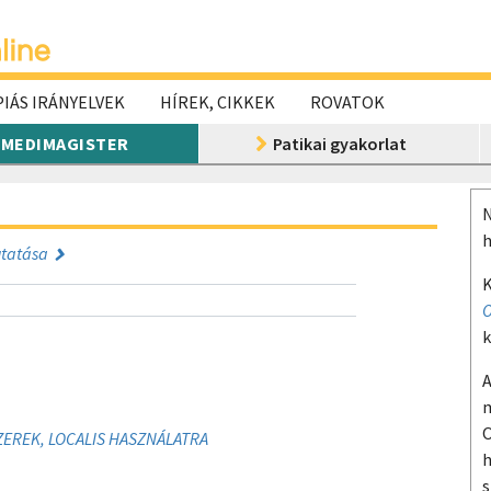
IÁS IRÁNYELVEK
HÍREK, CIKKEK
ROVATOK
MEDIMAGISTER
Patikai gyakorlat
N
h
utatása
K
O
k
A
m
O
SZEREK, LOCALIS HASZNÁLATRA
h
s