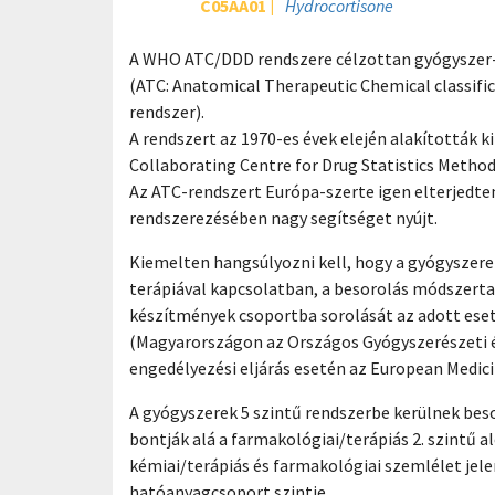
C05AA01
Hydrocortisone
A WHO ATC/DDD rendszere célzottan gyógyszer-u
(ATC: Anatomical Therapeutic Chemical classific
rendszer).
A rendszert az 1970-es évek elején alakították 
Collaborating Centre for Drug Statistics Metho
Az ATC-rendszert Európa-szerte igen elterjedte
rendszerezésében nagy segítséget nyújt.
Kiemelten hangsúlyozni kell, hogy a gyógyszere
terápiával kapcsolatban, a besorolás módszertan
készítmények csoportba sorolását az adott ese
(Magyarországon az Országos Gyógyszerészeti és
engedélyezési eljárás esetén az European Medici
A gyógyszerek 5 szintű rendszerbe kerülnek beso
bontják alá a farmakológiai/terápiás 2. szintű 
kémiai/terápiás és farmakológiai szemlélet jele
hatóanyagcsoport szintje.