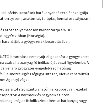
tilizációs kutatások hatékonyabbá tételét szolgálja
ation system, anatómiai, terápiás, kémiai osztályozási
ki és azóta folyamatosan karbantartja a WHO
dology Oszlóban (Norvégia).
n használják, a gyógyszerek besorolásában,
k ATC-besorolása nem nyújt eligazodást a gyógyszeres
a csak a hatóanyag fő indikációját veszi figyelembe. A
tben eljáró gyógyszer-engedélyező hatóság
 Élelmezés-egészségügyi Intézet, illetve centralizált
nes Agency) végzi.
rolásra. 14 első szintű anatómiai csoport van, ezeket
alcsoportok. A harmadik és negyedik szinten
nik meg, míg az ötödik szint a kémiai hatóanyag vagy