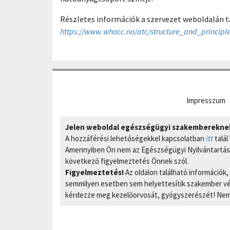
Részletes információk a szervezet weboldalán t
https://www.whocc.no/atc/structure_and_principle
Impresszum
Jelen weboldal egészségügyi szakembereknek 
A hozzáférési lehetőségekkel kapcsolatban
itt
talál
Amennyiben Ön nem az Egészségügyi Nyilvántartási
következő figyelmeztetés Önnek szól.
Figyelmeztetés!
Az oldalon található információk
semmilyen esetben sem helyettesítik szakember vél
kérdezze meg kezelőorvosát, gyógyszerészét! Nem 