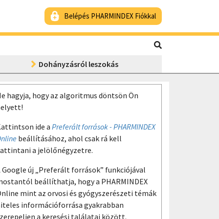
Belépés PHARMINDEX Fiókkal
Dohányzásról leszokás
e hagyja, hogy az algoritmus döntsön Ön
elyett!
attintson ide a
Preferált források - PHARMINDEX
nline
beállításához, ahol csak rá kell
attintani a jelölőnégyzetre.
 Google új „Preferált források” funkciójával
ostantól beállíthatja, hogy a PHARMINDEX
nline mint az orvosi és gyógyszerészeti témák
iteles információforrása gyakrabban
zerepeljen a keresési találatai között.