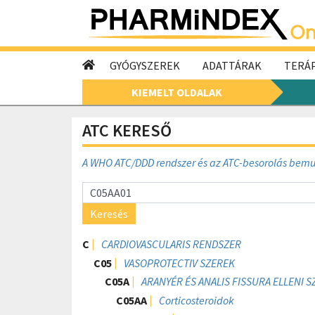
GYÓGYSZEREK
ADATTÁRAK
TERÁP
KIEMELT OLDALAK
ATC KERESŐ
A WHO ATC/DDD rendszer és az ATC-besorolás bem
Keresés
C
CARDIOVASCULARIS RENDSZER
C05
VASOPROTECTIV SZEREK
C05A
ARANYÉR ÉS ANALIS FISSURA ELLENI 
C05AA
Corticosteroidok