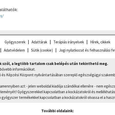
alálhatók:
s/
Gyógyszerek
Adattárak
Terápiás irányelvek
Hírek, cikkek
Adatvédelem
Sütik (cookie)
Jogi nyilatkozat és felhasználási fe
szól, a legtöbb tartalom csak belépés után tekinthető meg.
 bővebb információkat.
 és Képzési Központ nyilvántartásában szereplő egészségügyi szakemb
, amennyiben azt - jelen weboldal kiadója szándékai ellenére - nem egész
eményét! Gyógyszerekkel kapcsolatban a kockázatokról és mellékhatások
gyógyszer termékekkel kapcsolatban a kockázatokról olvassa el a hasz
További oldalaink: