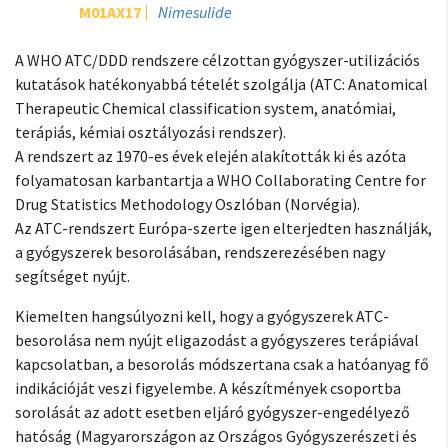
M01AX17
Nimesulide
A WHO ATC/DDD rendszere célzottan gyógyszer-utilizációs
kutatások hatékonyabbá tételét szolgálja (ATC: Anatomical
Therapeutic Chemical classification system, anatómiai,
terápiás, kémiai osztályozási rendszer).
A rendszert az 1970-es évek elején alakították ki és azóta
folyamatosan karbantartja a WHO Collaborating Centre for
Drug Statistics Methodology Oszlóban (Norvégia).
Az ATC-rendszert Európa-szerte igen elterjedten használják,
a gyógyszerek besorolásában, rendszerezésében nagy
segítséget nyújt.
Kiemelten hangsúlyozni kell, hogy a gyógyszerek ATC-
besorolása nem nyújt eligazodást a gyógyszeres terápiával
kapcsolatban, a besorolás módszertana csak a hatóanyag fő
indikációját veszi figyelembe. A készítmények csoportba
sorolását az adott esetben eljáró gyógyszer-engedélyező
hatóság (Magyarországon az Országos Gyógyszerészeti és