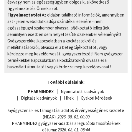
és/vagy nem az egészségügyben dolgozik, a következő
figyelmeztetés Önnek szól.
Figyelmeztetés!
Az oldalon található információk, amennyiben
azt - jelen weboldal kiadója szándékai ellenére - nem
egészségügyi szakember olvassa, tájékoztató jellegűek,
semmilyen esetben sem helyettesítik szakember véleményét!
Gyógyszerekkel kapcsolatban a kockázatokról és
mellékhatásokról, olvassa el a betegtájékoztatót, vagy
kérdezze meg kezelőorvosát, gyógyszerészét! Nem gyógyszer
termékekkel kapcsolatban a kockázatokról olvassa el a
használati útmutatót vagy kérdezze meg kezelőorvosát!
További oldalaink:
PHARMINDEX
Nyomtatott kiadványok
Digitális kiadványok
Hírek
Gyakori kérdések
Gyógyszer ár- és támogatási adatok érvényességének kezdete
(NEAK):
2026. 08. 01. 00:00
PHARMINDEX gyógyszer-adatbázis legutóbbi frissítésének
dátuma:
2026. 08. 01. 08:44