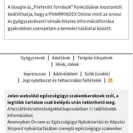
A Google új „Preferált források” funkciójával mostantól
beállíthatja, hogy a PHARMINDEX Online mint az orvosi
és gyógyszerészeti témák hiteles információforrása
gyakrabban szerepeljen a keresési találatai között.
Gyógyszerek
Adattárak
Terápiás irányelvek
Hírek, cikkek
Impresszum
Adatvédelem
Sütik (cookie)
Jogi nyilatkozat és felhasználási feltételek
Jelen weboldal egészségügyi szakembereknek szól, a
legtöbb tartalom csak belépés után tekinthető meg.
A hozzáférési lehetőségekkel kapcsolatban
itt
talál bővebb
információkat.
Amennyiben Ön nem az Egészségügyi Nyilvántartási és Képzési
Központ nyilvántartásában szereplő egészségügyi szakember