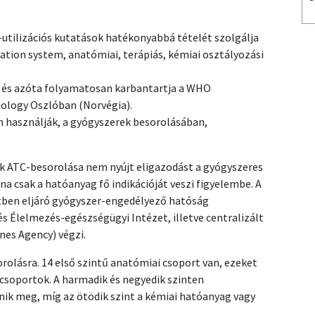
tilizációs kutatások hatékonyabbá tételét szolgálja
ation system, anatómiai, terápiás, kémiai osztályozási
ki és azóta folyamatosan karbantartja a WHO
dology Oszlóban (Norvégia).
n használják, a gyógyszerek besorolásában,
k ATC-besorolása nem nyújt eligazodást a gyógyszeres
a csak a hatóanyag fő indikációját veszi figyelembe. A
tben eljáró gyógyszer-engedélyező hatóság
 Élelmezés-egészségügyi Intézet, illetve centralizált
nes Agency) végzi.
rolásra. 14 első szintű anatómiai csoport van, ezeket
alcsoportok. A harmadik és negyedik szinten
nik meg, míg az ötödik szint a kémiai hatóanyag vagy