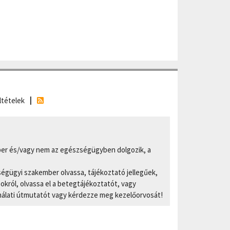
ltételek
er és/vagy nem az egészségügyben dolgozik, a
ségügyi szakember olvassa, tájékoztató jellegűek,
ról, olvassa el a betegtájékoztatót, vagy
nálati útmutatót vagy kérdezze meg kezelőorvosát!