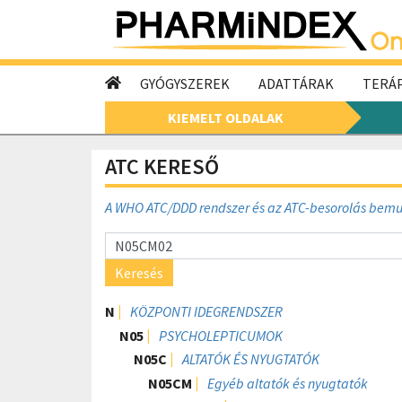
GYÓGYSZEREK
ADATTÁRAK
TERÁP
KIEMELT OLDALAK
ATC KERESŐ
A WHO ATC/DDD rendszer és az ATC-besorolás bem
Keresés
N
KÖZPONTI IDEGRENDSZER
N05
PSYCHOLEPTICUMOK
N05C
ALTATÓK ÉS NYUGTATÓK
N05CM
Egyéb altatók és nyugtatók