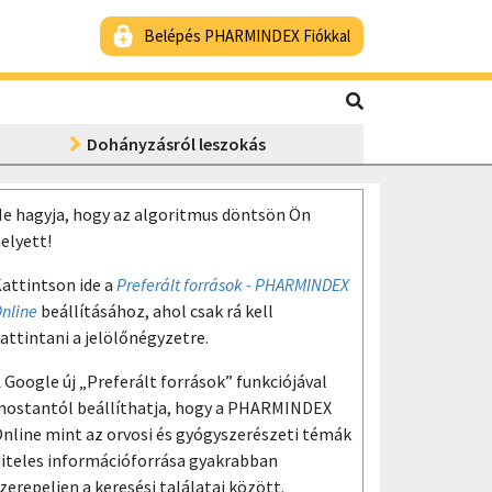
Belépés PHARMINDEX Fiókkal
Dohányzásról leszokás
e hagyja, hogy az algoritmus döntsön Ön
elyett!
attintson ide a
Preferált források - PHARMINDEX
nline
beállításához, ahol csak rá kell
attintani a jelölőnégyzetre.
 Google új „Preferált források” funkciójával
ostantól beállíthatja, hogy a PHARMINDEX
nline mint az orvosi és gyógyszerészeti témák
iteles információforrása gyakrabban
zerepeljen a keresési találatai között.