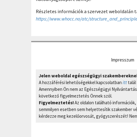
Részletes információk a szervezet weboldalán t
https://www.whocc.no/atc/structure_and_principle
Impresszum
Jelen weboldal egészségügyi szakembereknek 
A hozzáférési lehetőségekkel kapcsolatban
itt
talál
Amennyiben Ön nem az Egészségügyi Nyilvántartási
következő figyelmeztetés Önnek szól.
Figyelmeztetés!
Az oldalon található információk
semmilyen esetben sem helyettesítik szakember vél
kérdezze meg kezelőorvosát, gyógyszerészét! Nem 