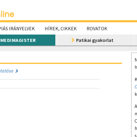
IÁS IRÁNYELVEK
HÍREK, CIKKEK
ROVATOK
MEDIMAGISTER
Patikai gyakorlat
N
h
utatása
K
O
k
A
m
O
h
s