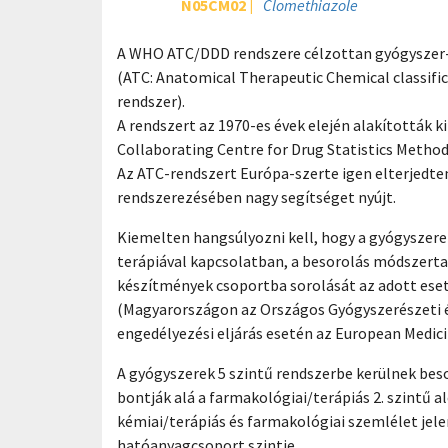
N05CM02
Clomethiazole
A WHO ATC/DDD rendszere célzottan gyógyszer-u
(ATC: Anatomical Therapeutic Chemical classific
rendszer).
A rendszert az 1970-es évek elején alakították 
Collaborating Centre for Drug Statistics Metho
Az ATC-rendszert Európa-szerte igen elterjedte
rendszerezésében nagy segítséget nyújt.
Kiemelten hangsúlyozni kell, hogy a gyógyszere
terápiával kapcsolatban, a besorolás módszertan
készítmények csoportba sorolását az adott ese
(Magyarországon az Országos Gyógyszerészeti és
engedélyezési eljárás esetén az European Medici
A gyógyszerek 5 szintű rendszerbe kerülnek beso
bontják alá a farmakológiai/terápiás 2. szintű 
kémiai/terápiás és farmakológiai szemlélet jele
hatóanyagcsoport szintje.