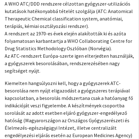
A WHO ATC/DDD rendszere célzottan gyógyszer-utilizációs
kutatások hatékonyabbá tételét szolgálja (ATC: Anatomical
Therapeutic Chemical classification system, anatómiai,
terápiás, kémiai osztályozási rendszer).
A rendszert az 1970-es évek elején alakították ki és azóta
folyamatosan karbantartja a WHO Collaborating Centre for
Drug Statistics Methodology Oszlóban (Norvégia).
Az ATC-rendszert Európa-szerte igen elterjedten használják,
a gyógyszerek besorolásában, rendszerezésében nagy
segítséget nyújt.
Kiemelten hangsúlyozni kell, hogy a gyógyszerek ATC-
besorolása nem nyújt eligazodást a gyógyszeres terápiával
kapcsolatban, a besorolás módszertana csak a hatóanyag fő
indikációját veszi figyelembe. A készítmények csoportba
sorolását az adott esetben eljáró gyógyszer-engedélyező
hatóság (Magyarországon az Országos Gyógyszerészeti és
Élelmezés-egészségügyi Intézet, illetve centralizált
engedélyezési eljárás esetén az European Medicines Agency)