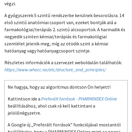
végzi.
A gyógyszerek 5 szintű rendszerbe kerülnek besorolásra. 14
első szintű anatómiai csoport van, ezeket bontják alá a
farmakológiai/terápiás 2. szintű alcsoportok. A harmadik és
negyedik szinten kémiai/terápiás és farmakológiai
szemlélet jelenik meg, míg az ötödik szint a kémiai
hatóanyag vagy hatóanyagcsoport szintje.
Részletes információk a szervezet weboldalán találhatók:
https://www.whocc.no/atc/structure_and_principles/
Ne hagyja, hogy az algoritmus döntsön Ön helyett!
Kattintson ide a
Preferált források - PHARMINDEX Online
beállításához, ahol csak rá kell kattintani a
jelölőnégyzetre.
A Google új „Preferált források” funkciójával mostantól
beállíthatja, hogy a PHARMINDEX Online mint az orvosi