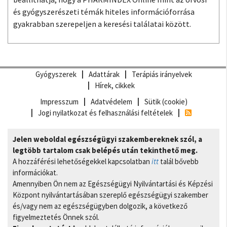
és gyógyszerészeti témák hiteles információforrása
gyakrabban szerepeljen a keresési találatai között.
Gyógyszerek
Adattárak
Terápiás irányelvek
Hírek, cikkek
Impresszum
Adatvédelem
Sütik (cookie)
Jogi nyilatkozat és felhasználási feltételek
Jelen weboldal egészségügyi szakembereknek szól, a
legtöbb tartalom csak belépés után tekinthető meg.
A hozzáférési lehetőségekkel kapcsolatban
itt
talál bővebb
információkat.
Amennyiben Ön nem az Egészségügyi Nyilvántartási és Képzési
Központ nyilvántartásában szereplő egészségügyi szakember
és/vagy nem az egészségügyben dolgozik, a következő
figyelmeztetés Önnek szól.