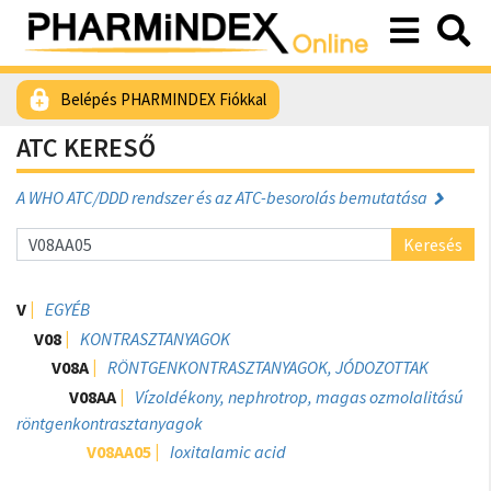
Belépés PHARMINDEX Fiókkal
ATC KERESŐ
A WHO ATC/DDD rendszer és az ATC-besorolás bemutatása
Keresés
V
EGYÉB
V08
KONTRASZTANYAGOK
V08A
RÖNTGENKONTRASZTANYAGOK, JÓDOZOTTAK
V08AA
Vízoldékony, nephrotrop, magas ozmolalitású
röntgenkontrasztanyagok
V08AA05
Ioxitalamic acid