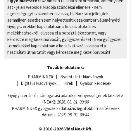
Figyelmeztetés!
Az oldalon található információk, amennyiben
azt - jelen weboldal kiadója szándékai ellenére - nem
egészségügyi szakember olvassa, tájékoztató jellegűek,
semmilyen esetben sem helyettesítik szakember véleményét!
Gyógyszerekkel kapcsolatban a kockázatokról és
mellékhatásokról, olvassa el a betegtájékoztatót, vagy
kérdezze meg kezelőorvosát, gyógyszerészét! Nem gyógyszer
termékekkel kapcsolatban a kockázatokról olvassa el a
használati útmutatót vagy kérdezze meg kezelőorvosát!
További oldalaink:
PHARMINDEX
Nyomtatott kiadványok
Digitális kiadványok
Hírek
Gyakori kérdések
Gyógyszer ár- és támogatási adatok érvényességének kezdete
(NEAK):
2026. 08. 01. 00:00
PHARMINDEX gyógyszer-adatbázis legutóbbi frissítésének
dátuma:
2026. 08. 01. 08:44
© 2010-2026 Vidal Next Kft.