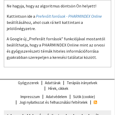
Ne hagyja, hogy az algoritmus döntsön Ön helyett!
Kattintson ide a
Preferált források - PHARMINDEX Online
beállításához, ahol csak rá kell kattintani a
jelölőnégyzetre.
A Google új „Preferált források” funkciójával mostantól
beállíthatja, hogy a PHARMINDEX Online mint az orvosi
és gyógyszerészeti témák hiteles információforrása
gyakrabban szerepeljen a keresési találatai között.
Gyógyszerek
Adattárak
Terápiás irányelvek
Hírek, cikkek
Impresszum
Adatvédelem
Sütik (cookie)
Jogi nyilatkozat és felhasználási feltételek