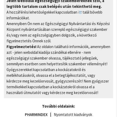
Jelen weboldal egészségügyi szakembereknek szól, a
legtöbb tartalom csak belépés után tekinthető meg.
A hozzáférési lehetőségekkel kapcsolatban
itt
talál bővebb
információkat.
Amennyiben Ön nem az Egészségügyi Nyilvántartási és Képzési
Központ nyilvántartásában szereplő egészségügyi szakember
és/vagy nem az egészségügyben dolgozik, a következő
figyelmeztetés Önnek szól.
Figyelmeztetés!
Az oldalon található információk, amennyiben
azt - jelen weboldal kiadója szándékai ellenére - nem
egészségügyi szakember olvassa, tájékoztató jellegűek,
semmilyen esetben sem helyettesítik szakember véleményét!
Gyógyszerekkel kapcsolatban a kockázatokról és
mellékhatásokról, olvassa el a betegtájékoztatót, vagy
kérdezze meg kezelőorvosát, gyógyszerészét! Nem gyógyszer
termékekkel kapcsolatban a kockázatokról olvassa el a
használati útmutatót vagy kérdezze meg kezelőorvosát!
További oldalaink:
PHARMINDEX
Nyomtatott kiadványok