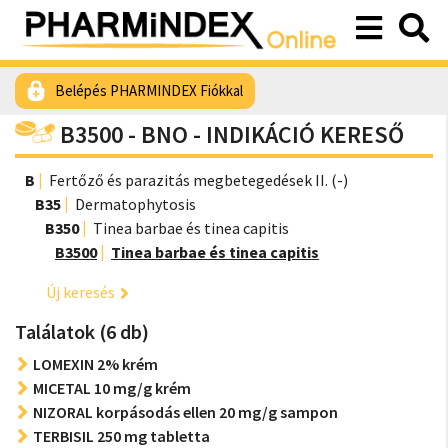
Belépés PHARMINDEX Fiókkal
B3500 - BNO - INDIKÁCIÓ KERESŐ
B
Fertőző és parazitás megbetegedések II. (-)
B35
Dermatophytosis
B350
Tinea barbae és tinea capitis
B3500
Tinea barbae és tinea capitis
Új keresés
Találatok (6 db)
LOMEXIN 2% krém
MICETAL 10 mg/g krém
NIZORAL korpásodás ellen 20 mg/g sampon
TERBISIL 250 mg tabletta