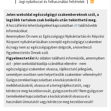
Jogi nyilatkozat és felhasználási feltételek
Jelen weboldal egészségügyi szakembereknek szól, a
legtöbb tartalom csak belépés után tekinthető meg.
A hozzáférési lehetőségekkel kapcsolatban
itt
talál bővebb
információkat.
Amennyiben Ön nem az Egészségügyi Nyilvántartási és Képzési
Központ nyilvántartásában szereplő egészségügyi szakember
és/vagy nem az egészségügyben dolgozik, a következő
figyelmeztetés Önnek szól.
Figyelmeztetés!
Az oldalon található információk, amennyiben
azt - jelen weboldal kiadója szándékai ellenére - nem
egészségügyi szakember olvassa, tájékoztató jellegűek,
semmilyen esetben sem helyettesítik szakember véleményét!
Gyógyszerekkel kapcsolatban a kockázatokról és
mellékhatásokról, olvassa el a betegtájékoztatót, vagy
kérdezze meg kezelőorvosát, gyógyszerészét! Nem gyógyszer
termékekkel kapcsolatban a kockázatokról olvassa el a
használati útmutatót vagy kérdezze meg kezelőorvosát!