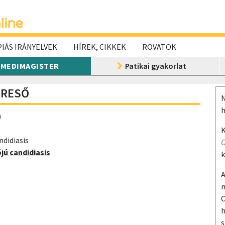
IÁS IRÁNYELVEK
HÍREK, CIKKEK
ROVATOK
MEDIMAGISTER
Patikai gyakorlat
KERESŐ
N
h
)
K
ndidiasis
O
jú candidiasis
k
A
m
O
h
s