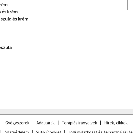
krém
 és krém
szula és krém
szula
Gyógyszerek
Adattárak
Terápiás irányelvek
Hírek, cikkek
Adatvédelem
Sütik (cookie)
Jogi nyilatkozat és felhasználási fe