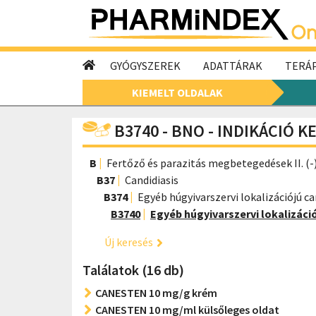
GYÓGYSZEREK
ADATTÁRAK
TERÁP
KIEMELT OLDALAK
B3740 - BNO - INDIKÁCIÓ 
B
Fertőző és parazitás megbetegedések II. (-
B37
Candidiasis
B374
Egyéb húgyivarszervi lokalizációjú ca
B3740
Egyéb húgyivarszervi lokalizáció
Új keresés
Találatok (16 db)
CANESTEN 10 mg/g krém
CANESTEN 10 mg/ml külsőleges oldat