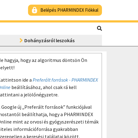
Belépés PHARMINDEX Fiókkal
Dohányzásról leszokás
e hagyja, hogy az algoritmus döntsön Ön
elyett!
attintson ide a
Preferált források - PHARMINDEX
nline
beállításához, ahol csak rá kell
attintani a jelölőnégyzetre.
 Google új „Preferált források” funkciójával
ostantól beállíthatja, hogy a PHARMINDEX
nline mint az orvosi és gyógyszerészeti témák
iteles információforrása gyakrabban
zerepeljen a keresési találatai között.