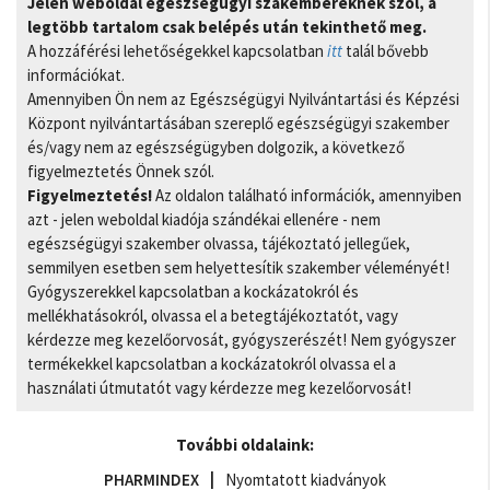
Jelen weboldal egészségügyi szakembereknek szól, a
legtöbb tartalom csak belépés után tekinthető meg.
A hozzáférési lehetőségekkel kapcsolatban
itt
talál bővebb
információkat.
Amennyiben Ön nem az Egészségügyi Nyilvántartási és Képzési
Központ nyilvántartásában szereplő egészségügyi szakember
és/vagy nem az egészségügyben dolgozik, a következő
figyelmeztetés Önnek szól.
Figyelmeztetés!
Az oldalon található információk, amennyiben
azt - jelen weboldal kiadója szándékai ellenére - nem
egészségügyi szakember olvassa, tájékoztató jellegűek,
semmilyen esetben sem helyettesítik szakember véleményét!
Gyógyszerekkel kapcsolatban a kockázatokról és
mellékhatásokról, olvassa el a betegtájékoztatót, vagy
kérdezze meg kezelőorvosát, gyógyszerészét! Nem gyógyszer
termékekkel kapcsolatban a kockázatokról olvassa el a
használati útmutatót vagy kérdezze meg kezelőorvosát!
További oldalaink:
PHARMINDEX
Nyomtatott kiadványok