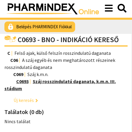
Belépés PHARMINDEX Fiókkal
C0693 - BNO - INDIKÁCIÓ KERESŐ
C
Felső ajak, külső felszín rosszindulatú daganata
C06
A száj egyéb és nem meghatározott részeinek
rosszindulatú daganata
C069
Száj k.m.n.
C0693
Száj rosszindulatú daganata, k.m.n. III.
stádium
Új keresés
Találatok (0 db)
Nincs találat