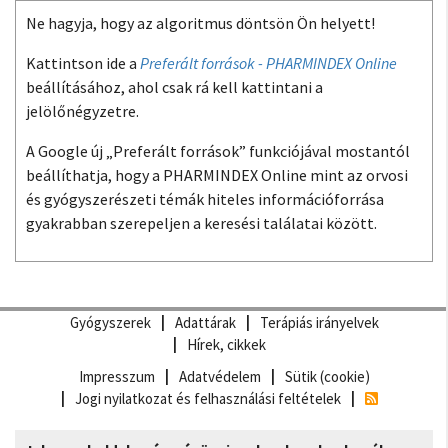
Ne hagyja, hogy az algoritmus döntsön Ön helyett!
Kattintson ide a
Preferált források - PHARMINDEX Online
beállításához, ahol csak rá kell kattintani a
jelölőnégyzetre.
A Google új „Preferált források” funkciójával mostantól
beállíthatja, hogy a PHARMINDEX Online mint az orvosi
és gyógyszerészeti témák hiteles információforrása
gyakrabban szerepeljen a keresési találatai között.
Gyógyszerek
Adattárak
Terápiás irányelvek
Hírek, cikkek
Impresszum
Adatvédelem
Sütik (cookie)
Jogi nyilatkozat és felhasználási feltételek