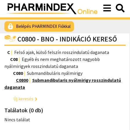
Belépés PHARMINDEX Fiókkal
C0800 - BNO - INDIKÁCIÓ KERESŐ
C
Felső ajak, külső felszín rosszindulatú daganata
C08
Egyéb és nem meghatározott nagyobb
nyálmirigyek rosszindulatú daganata
C080
Submandibuláris nyálmirigy
C0800
Submandibularis nyálmirigy rosszindulatú
daganata
Új keresés
Találatok (0 db)
Nincs találat