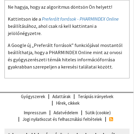
Ne hagyja, hogy az algoritmus döntsön Ön helyett!
Kattintson ide a
Preferált források - PHARMINDEX Online
beállításához, ahol csak rá kell kattintani a
jelölőnégyzetre.
A Google új „Preferált források” funkciójával mostantól
beállíthatja, hogy a PHARMINDEX Online mint az orvosi
és gyógyszerészeti témák hiteles információforrása
gyakrabban szerepeljen a keresési találatai között.
Gyógyszerek
Adattárak
Terápiás irányelvek
Hírek, cikkek
Impresszum
Adatvédelem
Sütik (cookie)
Jogi nyilatkozat és felhasználási feltételek