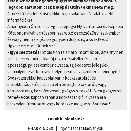
Jelen weboldal egészségügyi szakembereknek szól, a
legtöbb tartalom csak belépés után tekinthető meg.
A hozzáférési lehetőségekkel kapcsolatban
itt
talál bővebb
információkat.
Amennyiben Ön nem az Egészségügyi Nyilvántartási és Képzési
Központ nyilvántartásában szereplő egészségügyi szakember
és/vagy nem az egészségügyben dolgozik, a következő
figyelmeztetés Önnek szól.
Figyelmeztetés!
Az oldalon található információk, amennyiben
azt - jelen weboldal kiadója szándékai ellenére - nem
egészségügyi szakember olvassa, tájékoztató jellegűek,
semmilyen esetben sem helyettesítik szakember véleményét!
Gyógyszerekkel kapcsolatban a kockázatokról és
mellékhatásokról, olvassa el a betegtájékoztatót, vagy
kérdezze meg kezelőorvosát, gyógyszerészét! Nem gyógyszer
termékekkel kapcsolatban a kockázatokról olvassa el a
használati útmutatót vagy kérdezze meg kezelőorvosát!
További oldalaink:
PHARMINDEX
Nyomtatott kiadványok