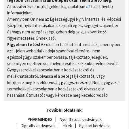
legtöbb tartalom csak belépés után tekinthető meg.
A hozzáférési lehetőségekkel kapcsolatban
itt
talál bővebb
információkat.
Amennyiben Ön nem az Egészségügyi Nyilvántartási és Képzési
Központ nyilvántartásában szereplő egészségügyi szakember
és/vagy nem az egészségügyben dolgozik, a következő
figyelmeztetés Önnek szól.
Figyelmeztetés!
Az oldalon található információk, amennyiben
azt - jelen weboldal kiadója szándékai ellenére - nem
egészségügyi szakember olvassa, tájékoztató jellegűek,
semmilyen esetben sem helyettesítik szakember véleményét!
Gyógyszerekkel kapcsolatban a kockázatokról és
mellékhatásokról, olvassa el a betegtájékoztatót, vagy
kérdezze meg kezelőorvosát, gyógyszerészét! Nem gyógyszer
termékekkel kapcsolatban a kockázatokról olvassa el a
használati útmutatót vagy kérdezze meg kezelőorvosát!
További oldalaink:
PHARMINDEX
Nyomtatott kiadványok
Digitális kiadványok
Hírek
Gyakori kérdések