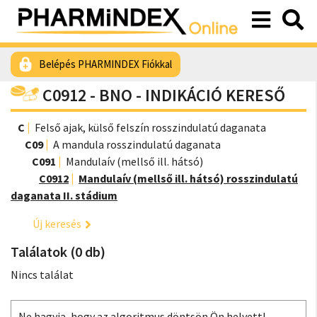
Belépés PHARMINDEX Fiókkal
C0912 - BNO - INDIKÁCIÓ KERESŐ
C
Felső ajak, külső felszín rosszindulatú daganata
C09
A mandula rosszindulatú daganata
C091
Mandulaív (mellső ill. hátsó)
C0912
Mandulaív (mellső ill. hátsó) rosszindulatú
daganata II. stádium
Új keresés
Találatok (0 db)
Nincs találat
Ne hagyja, hogy az algoritmus döntsön Ön helyett!