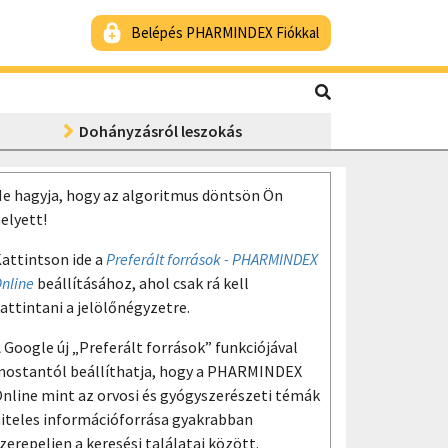
Belépés PHARMINDEX Fiókkal
Dohányzásról leszokás
e hagyja, hogy az algoritmus döntsön Ön
elyett!
attintson ide a
Preferált források - PHARMINDEX
nline
beállításához, ahol csak rá kell
attintani a jelölőnégyzetre.
 Google új „Preferált források” funkciójával
ostantól beállíthatja, hogy a PHARMINDEX
nline mint az orvosi és gyógyszerészeti témák
iteles információforrása gyakrabban
zerepeljen a keresési találatai között.