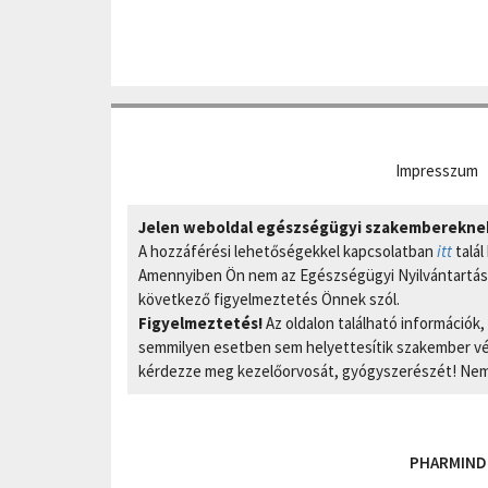
Impresszum
Jelen weboldal egészségügyi szakembereknek 
A hozzáférési lehetőségekkel kapcsolatban
itt
talál
Amennyiben Ön nem az Egészségügyi Nyilvántartási
következő figyelmeztetés Önnek szól.
Figyelmeztetés!
Az oldalon található információk
semmilyen esetben sem helyettesítik szakember vél
kérdezze meg kezelőorvosát, gyógyszerészét! Nem 
PHARMIND