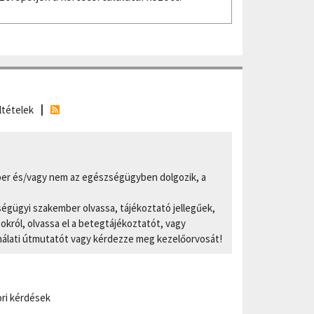
ltételek
er és/vagy nem az egészségügyben dolgozik, a
ségügyi szakember olvassa, tájékoztató jellegűek,
ról, olvassa el a betegtájékoztatót, vagy
nálati útmutatót vagy kérdezze meg kezelőorvosát!
ri kérdések