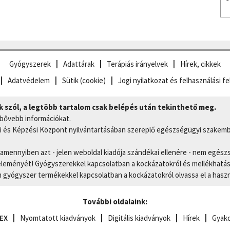
Gyógyszerek
Adattárak
Terápiás irányelvek
Hírek, cikkek
Adatvédelem
Sütik (cookie)
Jogi nyilatkozat és felhasználási fe
szól, a legtöbb tartalom csak belépés után tekinthető meg.
 bővebb információkat.
 és Képzési Központ nyilvántartásában szereplő egészségügyi szakemb
, amennyiben azt - jelen weboldal kiadója szándékai ellenére - nem egész
eményét! Gyógyszerekkel kapcsolatban a kockázatokról és mellékhatások
gyógyszer termékekkel kapcsolatban a kockázatokról olvassa el a hasz
További oldalaink:
EX
Nyomtatott kiadványok
Digitális kiadványok
Hírek
Gyako