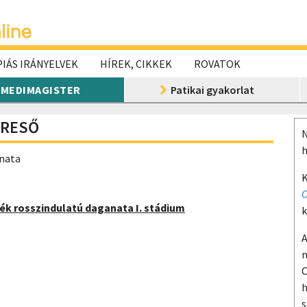
IÁS IRÁNYELVEK
HÍREK, CIKKEK
ROVATOK
MEDIMAGISTER
Patikai gyakorlat
ERESŐ
N
h
anata
K
O
ék rosszindulatú daganata I. stádium
k
A
m
O
h
s