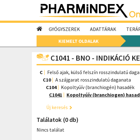
GYÓGYSZEREK
ADATTÁRAK
TERÁP
KIEMELT OLDALAK
C1041 - BNO - INDIKÁCIÓ K
C
Felső ajak, külső felszín rosszindulatú dag
C10
A szájgarat rosszindulatú daganata
C104
Kopoltyúív (branchiogén) hasadék
C1041
Kopoltyúív (branchiogen) hasad
Új keresés
Találatok (0 db)
Nincs találat