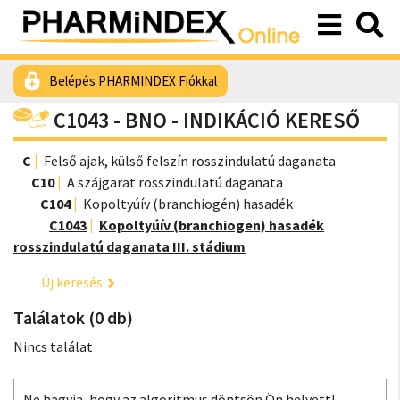
Belépés PHARMINDEX Fiókkal
C1043 - BNO - INDIKÁCIÓ KERESŐ
C
Felső ajak, külső felszín rosszindulatú daganata
C10
A szájgarat rosszindulatú daganata
C104
Kopoltyúív (branchiogén) hasadék
C1043
Kopoltyúív (branchiogen) hasadék
rosszindulatú daganata III. stádium
Új keresés
Találatok (0 db)
Nincs találat
Ne hagyja, hogy az algoritmus döntsön Ön helyett!