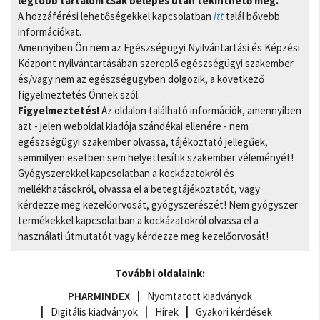
legtöbb tartalom csak belépés után tekinthető meg.
A hozzáférési lehetőségekkel kapcsolatban
itt
talál bővebb
információkat.
Amennyiben Ön nem az Egészségügyi Nyilvántartási és Képzési
Központ nyilvántartásában szereplő egészségügyi szakember
és/vagy nem az egészségügyben dolgozik, a következő
figyelmeztetés Önnek szól.
Figyelmeztetés!
Az oldalon található információk, amennyiben
azt - jelen weboldal kiadója szándékai ellenére - nem
egészségügyi szakember olvassa, tájékoztató jellegűek,
semmilyen esetben sem helyettesítik szakember véleményét!
Gyógyszerekkel kapcsolatban a kockázatokról és
mellékhatásokról, olvassa el a betegtájékoztatót, vagy
kérdezze meg kezelőorvosát, gyógyszerészét! Nem gyógyszer
termékekkel kapcsolatban a kockázatokról olvassa el a
használati útmutatót vagy kérdezze meg kezelőorvosát!
További oldalaink:
PHARMINDEX
Nyomtatott kiadványok
Digitális kiadványok
Hírek
Gyakori kérdések