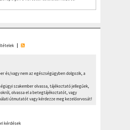
ltételek
er és/vagy nem az egészségügyben dolgozik, a
ségügyi szakember olvassa, tájékoztató jellegűek,
ról, olvassa el a betegtájékoztatót, vagy
nálati útmutatót vagy kérdezze meg kezelőorvosát!
ri kérdések