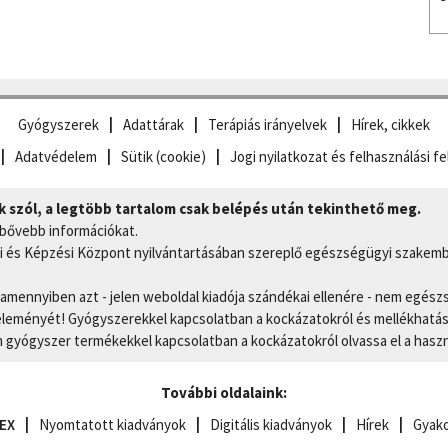
Gyógyszerek
Adattárak
Terápiás irányelvek
Hírek, cikkek
Adatvédelem
Sütik (cookie)
Jogi nyilatkozat és felhasználási fe
szól, a legtöbb tartalom csak belépés után tekinthető meg.
 bővebb információkat.
 és Képzési Központ nyilvántartásában szereplő egészségügyi szakemb
, amennyiben azt - jelen weboldal kiadója szándékai ellenére - nem egész
eményét! Gyógyszerekkel kapcsolatban a kockázatokról és mellékhatások
gyógyszer termékekkel kapcsolatban a kockázatokról olvassa el a hasz
További oldalaink:
EX
Nyomtatott kiadványok
Digitális kiadványok
Hírek
Gyako