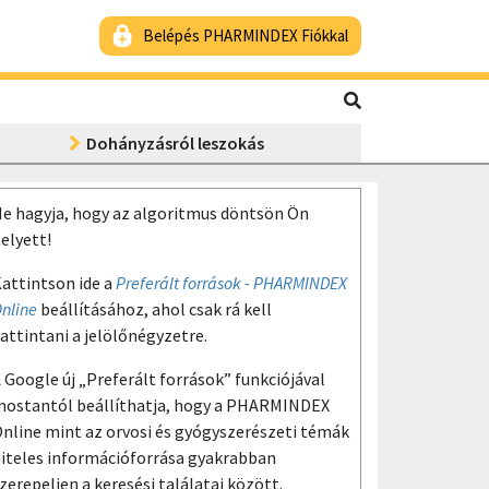
Belépés PHARMINDEX Fiókkal
Dohányzásról leszokás
e hagyja, hogy az algoritmus döntsön Ön
elyett!
attintson ide a
Preferált források - PHARMINDEX
nline
beállításához, ahol csak rá kell
attintani a jelölőnégyzetre.
 Google új „Preferált források” funkciójával
ostantól beállíthatja, hogy a PHARMINDEX
nline mint az orvosi és gyógyszerészeti témák
iteles információforrása gyakrabban
zerepeljen a keresési találatai között.