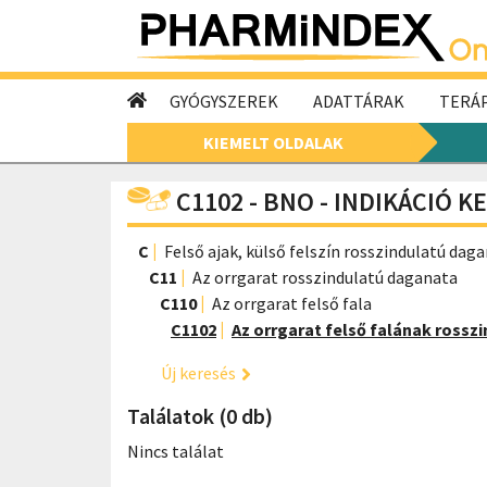
GYÓGYSZEREK
ADATTÁRAK
TERÁP
KIEMELT OLDALAK
C1102 - BNO - INDIKÁCIÓ K
C
Felső ajak, külső felszín rosszindulatú dag
C11
Az orrgarat rosszindulatú daganata
C110
Az orrgarat felső fala
C1102
Az orrgarat felső falának rossz
Új keresés
Találatok (0 db)
Nincs találat