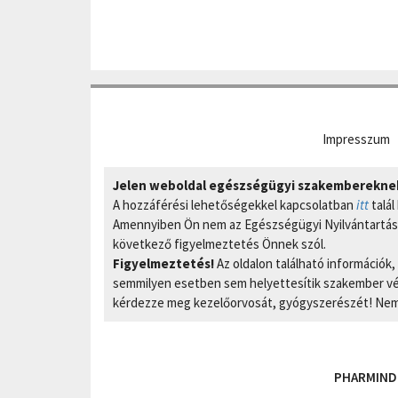
Impresszum
Jelen weboldal egészségügyi szakembereknek 
A hozzáférési lehetőségekkel kapcsolatban
itt
talál
Amennyiben Ön nem az Egészségügyi Nyilvántartási
következő figyelmeztetés Önnek szól.
Figyelmeztetés!
Az oldalon található információk
semmilyen esetben sem helyettesítik szakember vél
kérdezze meg kezelőorvosát, gyógyszerészét! Nem 
PHARMIND