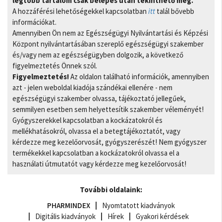
legtöbb tartalom csak belépés után tekinthető meg.
A hozzáférési lehetőségekkel kapcsolatban
itt
talál bővebb
információkat.
Amennyiben Ön nem az Egészségügyi Nyilvántartási és Képzési
Központ nyilvántartásában szereplő egészségügyi szakember
és/vagy nem az egészségügyben dolgozik, a következő
figyelmeztetés Önnek szól.
Figyelmeztetés!
Az oldalon található információk, amennyiben
azt - jelen weboldal kiadója szándékai ellenére - nem
egészségügyi szakember olvassa, tájékoztató jellegűek,
semmilyen esetben sem helyettesítik szakember véleményét!
Gyógyszerekkel kapcsolatban a kockázatokról és
mellékhatásokról, olvassa el a betegtájékoztatót, vagy
kérdezze meg kezelőorvosát, gyógyszerészét! Nem gyógyszer
termékekkel kapcsolatban a kockázatokról olvassa el a
használati útmutatót vagy kérdezze meg kezelőorvosát!
További oldalaink:
PHARMINDEX
Nyomtatott kiadványok
Digitális kiadványok
Hírek
Gyakori kérdések