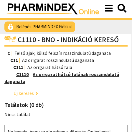
Belépés PHARMINDEX Fiókkal
C1110 - BNO - INDIKÁCIÓ KERESŐ
C
Felső ajak, külső felszín rosszindulatú daganata
C11
Az orrgarat rosszindulatú daganata
C111
Az orrgarat hátsó fala
C1110
Az orrgarat hátsó falának rosszindulatú
daganata
Új keresés
Találatok (0 db)
Nincs találat
Ne hagyja, hogy az algoritmus döntsön Ön helyett!