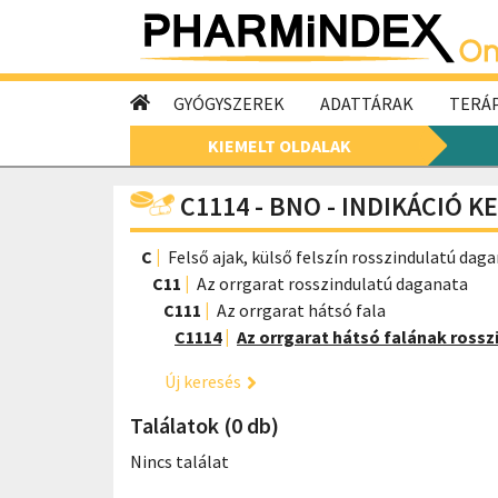
GYÓGYSZEREK
ADATTÁRAK
TERÁP
KIEMELT OLDALAK
C1114 - BNO - INDIKÁCIÓ K
C
Felső ajak, külső felszín rosszindulatú dag
C11
Az orrgarat rosszindulatú daganata
C111
Az orrgarat hátsó fala
C1114
Az orrgarat hátsó falának rossz
Új keresés
Találatok (0 db)
Nincs találat