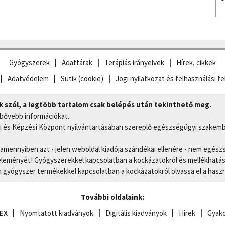
Gyógyszerek
Adattárak
Terápiás irányelvek
Hírek, cikkek
Adatvédelem
Sütik (cookie)
Jogi nyilatkozat és felhasználási fe
szól, a legtöbb tartalom csak belépés után tekinthető meg.
 bővebb információkat.
 és Képzési Központ nyilvántartásában szereplő egészségügyi szakemb
, amennyiben azt - jelen weboldal kiadója szándékai ellenére - nem egész
eményét! Gyógyszerekkel kapcsolatban a kockázatokról és mellékhatások
gyógyszer termékekkel kapcsolatban a kockázatokról olvassa el a hasz
További oldalaink:
EX
Nyomtatott kiadványok
Digitális kiadványok
Hírek
Gyako