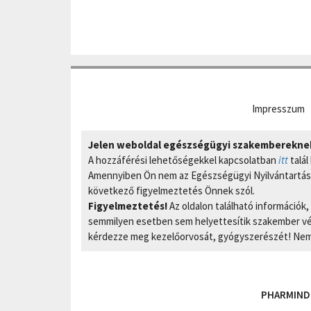
Impresszum
Jelen weboldal egészségügyi szakembereknek 
A hozzáférési lehetőségekkel kapcsolatban
itt
talál
Amennyiben Ön nem az Egészségügyi Nyilvántartási
következő figyelmeztetés Önnek szól.
Figyelmeztetés!
Az oldalon található információk
semmilyen esetben sem helyettesítik szakember vél
kérdezze meg kezelőorvosát, gyógyszerészét! Nem 
PHARMIND