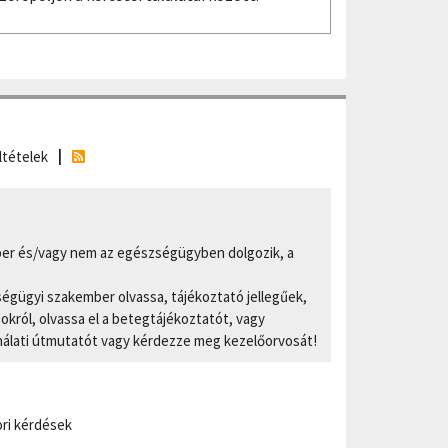
ltételek
er és/vagy nem az egészségügyben dolgozik, a
ségügyi szakember olvassa, tájékoztató jellegűek,
ról, olvassa el a betegtájékoztatót, vagy
nálati útmutatót vagy kérdezze meg kezelőorvosát!
ri kérdések