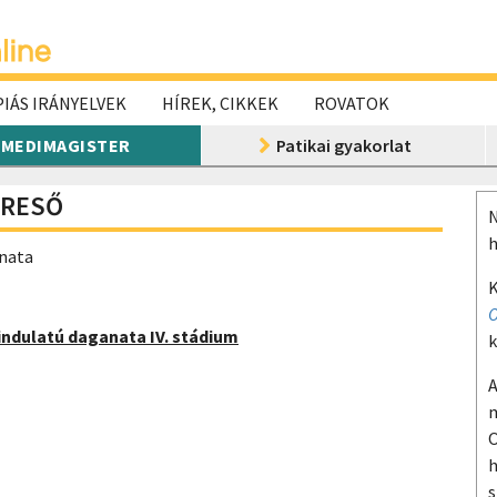
IÁS IRÁNYELVEK
HÍREK, CIKKEK
ROVATOK
MEDIMAGISTER
Patikai gyakorlat
ERESŐ
N
h
anata
K
O
indulatú daganata IV. stádium
k
A
m
O
h
s