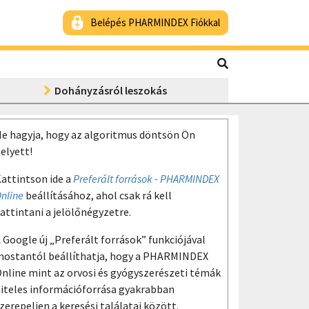
Belépés PHARMINDEX Fiókkal
Dohányzásról leszokás
e hagyja, hogy az algoritmus döntsön Ön
elyett!
attintson ide a
Preferált források - PHARMINDEX
nline
beállításához, ahol csak rá kell
attintani a jelölőnégyzetre.
 Google új „Preferált források” funkciójával
ostantól beállíthatja, hogy a PHARMINDEX
nline mint az orvosi és gyógyszerészeti témák
iteles információforrása gyakrabban
zerepeljen a keresési találatai között.