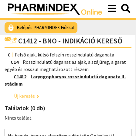
Belépés PHARMINDEX Fiókkal
C1412 - BNO - INDIKÁCIÓ KERESŐ
C
Felső ajak, külső felszín rosszindulatú daganata
C14
Rosszindulatú daganat az ajak, a szájüreg, a garat
egyéb és rosszul meghatározott részein
C1412
Laryngopharynx rosszindulatú daganata II.
stádium
Új keresés
Találatok (0 db)
Nincs találat
Ne hagyja, hogy az algoritmus döntsön Ön helyett!