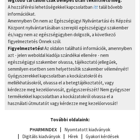
legtöbb tartalom csak belépés után tekinthető meg.
A hozzáférési lehetőségekkel kapcsolatban
itt
talál bővebb
információkat.
Amennyiben Ön nem az Egészségügyi Nyilvántartási és Képzési
Központ nyilvántartásában szereplő egészségügyi szakember
és/vagy nem az egészségügyben dolgozik, a következő
figyelmeztetés Önnek szól.
Figyelmeztetés!
Az oldalon található információk, amennyiben
azt - jelen weboldal kiadója szándékai ellenére - nem
egészségügyi szakember olvassa, tájékoztató jellegűek,
semmilyen esetben sem helyettesítik szakember véleményét!
Gyógyszerekkel kapcsolatban a kockázatokról és
mellékhatásokról, olvassa el a betegtájékoztatót, vagy
kérdezze meg kezelőorvosát, gyógyszerészét! Nem gyógyszer
termékekkel kapcsolatban a kockázatokról olvassa el a
használati útmutatót vagy kérdezze meg kezelőorvosát!
További oldalaink:
PHARMINDEX
Nyomtatott kiadványok
Digitális kiadványok
Hírek
Gyakori kérdések