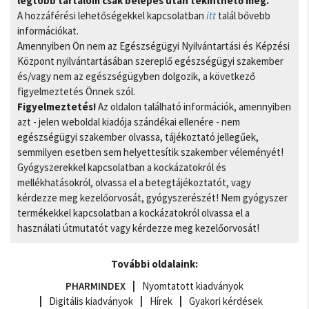
legtöbb tartalom csak belépés után tekinthető meg.
A hozzáférési lehetőségekkel kapcsolatban
itt
talál bővebb
információkat.
Amennyiben Ön nem az Egészségügyi Nyilvántartási és Képzési
Központ nyilvántartásában szereplő egészségügyi szakember
és/vagy nem az egészségügyben dolgozik, a következő
figyelmeztetés Önnek szól.
Figyelmeztetés!
Az oldalon található információk, amennyiben
azt - jelen weboldal kiadója szándékai ellenére - nem
egészségügyi szakember olvassa, tájékoztató jellegűek,
semmilyen esetben sem helyettesítik szakember véleményét!
Gyógyszerekkel kapcsolatban a kockázatokról és
mellékhatásokról, olvassa el a betegtájékoztatót, vagy
kérdezze meg kezelőorvosát, gyógyszerészét! Nem gyógyszer
termékekkel kapcsolatban a kockázatokról olvassa el a
használati útmutatót vagy kérdezze meg kezelőorvosát!
További oldalaink:
PHARMINDEX
Nyomtatott kiadványok
Digitális kiadványok
Hírek
Gyakori kérdések