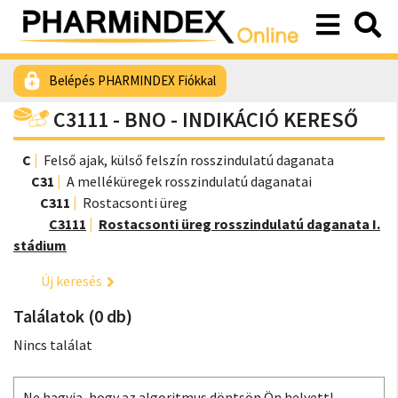
Belépés PHARMINDEX Fiókkal
C3111 - BNO - INDIKÁCIÓ KERESŐ
C
Felső ajak, külső felszín rosszindulatú daganata
C31
A melléküregek rosszindulatú daganatai
C311
Rostacsonti üreg
C3111
Rostacsonti üreg rosszindulatú daganata I.
stádium
Új keresés
Találatok (0 db)
Nincs találat
Ne hagyja, hogy az algoritmus döntsön Ön helyett!