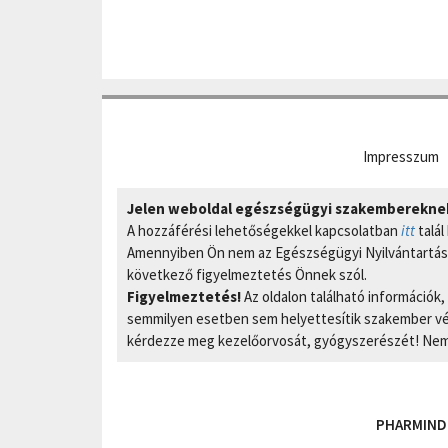
Impresszum
Jelen weboldal egészségügyi szakembereknek 
A hozzáférési lehetőségekkel kapcsolatban
itt
talál
Amennyiben Ön nem az Egészségügyi Nyilvántartási
következő figyelmeztetés Önnek szól.
Figyelmeztetés!
Az oldalon található információk
semmilyen esetben sem helyettesítik szakember vél
kérdezze meg kezelőorvosát, gyógyszerészét! Nem 
PHARMIND