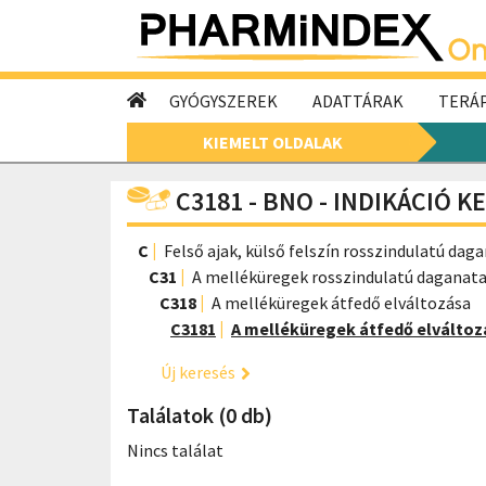
GYÓGYSZEREK
ADATTÁRAK
TERÁP
KIEMELT OLDALAK
C3181 - BNO - INDIKÁCIÓ K
C
Felső ajak, külső felszín rosszindulatú dag
C31
A melléküregek rosszindulatú daganata
C318
A melléküregek átfedő elváltozása
C3181
A melléküregek átfedő elváltozá
Új keresés
Találatok (0 db)
Nincs találat