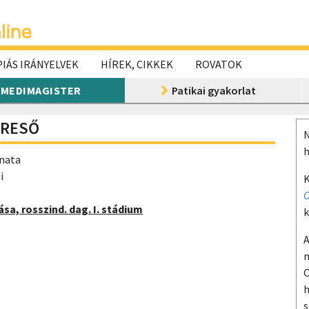
IÁS IRÁNYELVEK
HÍREK, CIKKEK
ROVATOK
MEDIMAGISTER
Patikai gyakorlat
ERESŐ
N
h
anata
i
K
O
sa, rosszind. dag. I. stádium
k
A
m
O
h
s