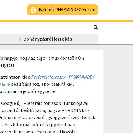
Belépés PHARMINDEX Fiókkal
Dohányzásról leszokás
e hagyja, hogy az algoritmus döntsön Ön
elyett!
attintson ide a
Preferált források - PHARMINDEX
nline
beállításához, ahol csak rá kell
attintani a jelölőnégyzetre.
 Google új „Preferált források” funkciójával
ostantól beállíthatja, hogy a PHARMINDEX
nline mint az orvosi és gyógyszerészeti témák
iteles információforrása gyakrabban
zerepeljen a keresési találatai között.