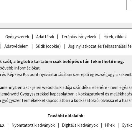
Gyógyszerek
Adattárak
Terápiás irányelvek
Hírek, cikkek
Adatvédelem
Sütik (cookie)
Jogi nyilatkozat és felhasználási fe
szól, a legtöbb tartalom csak belépés után tekinthető meg.
 bővebb információkat.
 és Képzési Központ nyilvántartásában szereplő egészségügyi szakemb
, amennyiben azt - jelen weboldal kiadója szándékai ellenére - nem egész
eményét! Gyógyszerekkel kapcsolatban a kockázatokról és mellékhatások
gyógyszer termékekkel kapcsolatban a kockázatokról olvassa el a hasz
További oldalaink:
EX
Nyomtatott kiadványok
Digitális kiadványok
Hírek
Gyako