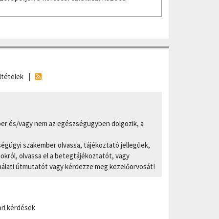
ltételek
er és/vagy nem az egészségügyben dolgozik, a
ségügyi szakember olvassa, tájékoztató jellegűek,
ról, olvassa el a betegtájékoztatót, vagy
nálati útmutatót vagy kérdezze meg kezelőorvosát!
ri kérdések